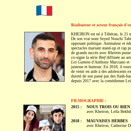
Réalisateur et acteur français d'o
KHEIRON est né à Téhéran, le 21 
De son vrai nom Seyed Nouchi Tabib, 
opposant politique. Animateur et éduca
spectacles mariant stand-up et rap p
de grands succès avec
Kheiron passe
co-signe la série
Bref
diffusée au se
Les Gamins
d'Anthony Marciano et éc
justesse et humour. En 2018, il tou
de venir en aide à des adolescents ex
dureté de son passé par des flash-ba
depuis 2017 avec la comédienne Le
FILMOGRAPHIE :
2015 :
NOUS TROIS OU RIEN
avec Kheiron, Leïla Bekht
2018 :
MAUVAISES HERBES
avec Kheiron, Catherine D