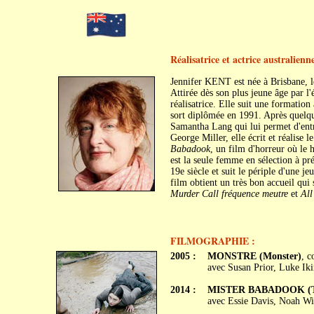
Réalisatrice et actrice australienn
Jennifer KENT est née à Brisbane, 
Attirée dès son plus jeune âge par l'
réalisatrice. Elle suit une formatio
sort diplômée en 1991. Après quelque
Samantha Lang qui lui permet d'entr
George Miller, elle écrit et réalise 
Babadook
, un film d'horreur où le 
est la seule femme en sélection à pr
19e siècle et suit le périple d'une j
film obtient un très bon accueil qui
Murder Call fréquence meutre
et
All
FILMOGRAPHIE :
2005 :
MONSTRE (Monster)
, c
avec Susan Prior, Luke Ik
2014 :
MISTER BABADOOK (T
avec Essie Davis, Noah W