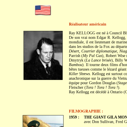
Réalisateur américain
Ray KELLOGG est né à Council Blu
De son vrai nom Edgar R. Kellogg, 
mondiale, il est lieutenant de marine
dans les studios de la Fox au départ
Désert, Courrier diplomatique, Nia
Parrish (
My Pal Gus
), Robert Wise 
Dmytryk (
La Lance brisée
), Billy W
Bambou
). Il tourne deux films d'hor
bêtes tueuses comme le lézard géant
Killer Shrews
. Kellogg est surtout 
anachronique sur la guerre du Vietna
équipe pour Gordon Douglas (
Stage
Fleischer (
Tora ! Tora ! Tora !
).
Ray Kellogg est décédé à Ontario (Ca
FILMOGRAPHIE :
1959 :
THE GIANT GILA MO
avec Don Sullivan, Fred 