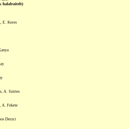
lalraitelt)
z, E. Keres
Kanya
kay
ay
, A. Szirtes
, A. Fekete
nos Derzci