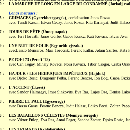
0 :
LA MARCHE DE LONG EN LARGE DU CONDAMNÉ (Jarkalj csak ha
Longs métrages :
5 :
GRIMACES (Gyerekbetegsegek)
, coréalisation Janos Rozsa
avec Tundi Kassai, Istvan Geczy, Janos Rozsa, Rita Baranyai, Judit Halas
7 :
JOURS DE FÊTE (Ünnepnapok)
avec Teri Horvath, Janos Görbe, Gabor Koncz, Kati Kovacs, Istvan Avar
9 :
UNE NUIT DE FOLIE (Egy orült ejszaka)
avecLaszlo Mensaros, Mari Torocsik, Ferenc Kallai, Adam Szirtes, Kata 
3 :
PETOFI 73 (Petofi '73)
avec Can Togay, Mihaly Kovacs, Nora Kovacs, Tibor Csogor, Csaba Osz
4 :
HAJDUK / LES HEIDUQUES IMPÉTUEUX (Hajduk)
avec Djoko Rosic, Dragomir Felba, Ferenc Bencze, Ion Bog, Csaba Oszk
7 :
L'ACCENT (Ékezet)
avec Sandor Halmagyi, Imre Sinkovits, Eva Ras, Lajos Öze, Denise Lakos
8 :
PIERRE ET PAUL (Egyszeregy)
avec Dezso Garas, Ferenc Bencze, Judit Halasz, Ildiko Pecsi, Zoltan Papp
3 :
LES BATAILLONS CÉLESTES (Mennyei seregek)
avec Viktor Fülop, Eva Ras, Antal Pager, Sandor Zsoter, Djoko Rosic, Ja
8 :
LES TRUANDS (Iskolakerülök)