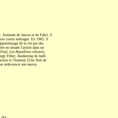
 Assistant de Jancso et de Fabri, il
eurs courts métrages. En 1965, il
apprentissage de la vie par des
re en situant l'action dans un
 Paul, Les Bataillons célestes
),
rgy Feher,
Awakening
de Judit
action et l'humour (
Une Nuit de
'on redécouvre son œuvre.
, doc.