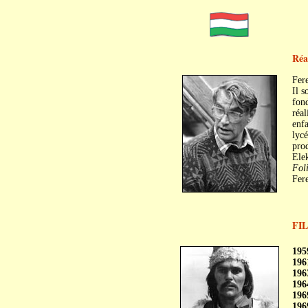
Réa
Fere
Il s
fond
réal
enfa
lycé
prod
Elek
Fol
Fere
FI
C
195
196
196
196
196
196