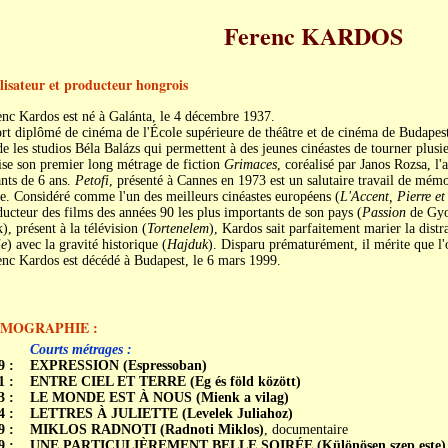
Ferenc KARDOS
lisateur et producteur hongrois
nc Kardos est né à Galánta, le 4 décembre 1937.
ort diplômé de cinéma de l'École supérieure de théâtre et de cinéma de Budapest.
e les studios Béla Balázs qui permettent à des jeunes cinéastes de tourner plusi
ise son premier long métrage de fiction
Grimaces
, coréalisé par Janos Rozsa, l'
nts de 6 ans.
Petofi
, présenté à Cannes en 1973 est un salutaire travail de mémoi
e. Considéré comme l'un des meilleurs cinéastes européens (
L'Accent, Pierre et
ucteur des films des années 90 les plus importants de son pays (
Passion
de Gyo
), présent à la télévision (
Tortenelem
), Kardos sait parfaitement marier la distr
ie
) avec la gravité historique (
Hajduk
). Disparu prématurément, il mérite que l
nc Kardos est décédé à Budapest, le 6 mars 1999.
LMOGRAPHIE :
Courts métrages :
9 :
EXPRESSION (Espressoban)
1 :
ENTRE CIEL ET TERRE (Eg és föld között)
3 :
LE MONDE EST À NOUS (Mienk a vilag)
4 :
LETTRES À JULIETTE (Levelek Juliahoz)
9 :
MIKLOS RADNOTI (Radnoti Miklos)
, documentaire
9 :
UNE PARTICULIÈREMENT BELLE SOIRÉE (Különösen szep este)