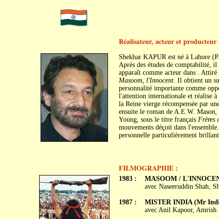
Réalisateur, acteur et producteur
Shekhar KAPUR est né à Lahore (Pa
Après des études de comptabilité, il
apparaît comme acteur dans . Attiré p
Masoom, l'Innocent
. Il obtient un 
personnalité importante comme oppo
l'attention internationale et réalise
la Reine vierge récompensée par une 
ensuite le roman de A.E.W. Mason,
Young, sous le titre français
Frères 
mouvements déçoit dans l'ensemble. 
personnelle particulièrement brillant
FILMOGRAPHIE :
1983 :
MASOOM / L'INNOCEN
avec Naseeruddin Shah, Sh
1987 :
MISTER INDIA (Mr Indi
avec Anil Kapoor, Amrish 