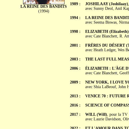
1989 :
JOSHILAAY (Joshilaay)
LA REINE DES BANDITS
avec Sunny Deol, Anil Kap
(1994)
1994 :
LA REINE DES BANDITS 
avec Seema Biswas, Nirma
1998 :
ELIZABETH (Elizabeth)
avec Cate Blanchett, R. At
2001 :
FRÈRES DU DÉSERT (Th
avec Heath Ledger, Wes B
2003 :
THE LAST FULL MEA
2006 :
ÉLIZABETH : L'ÂGE D'OR
avec Cate Blanchett, Geof
2009 :
NEW YORK, I LOVE YOU 
avec Shia LaBeouf, John Hu
2013 :
VENICE 70 : FUTURE
2016 :
SCIENCE OF COMPAS
2017 :
WILL (Will)
, pour la TV
avec Laurie Davidson, Ol
2022 :
ET L'AMOUR DANS TOUT 