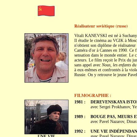
Réalisateur soviétique (russe)
Vitali KANEVSKI est né à Suchany,
Il étudie le cinéma au VGIK à Moscou
n'obtient son diplôme de réalisateu
Caméra d'or à Cannes en 1990. Ce fil
sensation dans le monde entier. Le c
acteurs. Le film reçoit le Prix du j
sans appel avec
Nous, les enfants d
à eux-mêmes et confrontés à la viole
Russie. On y retrouve le jeune Pave
FILMOGRAPHIE :
1981 :
DEREVENSKAYA ISTO
avec Sergei Prokhanov, Ye
1989 :
BOUGE PAS, MEURS ET 
avec Pavel Nazarov, Dinar
1992 :
UNE VIE INDÉPENDANTE 
avec Pavel Nazarov, Dinar
UNE VIE