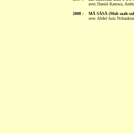
avec Daniel Kamwa, Ambro
2008 :
MÂ SÂSÂ (Mah saah-sa
avec Abdel Aziz Nchanko