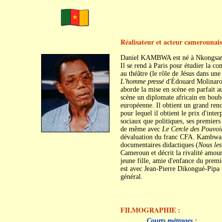
Réalisateur et acteur camerounais
Daniel KAMBWA est né à Nkongsamb
Il se rend à Paris pour étudier la co
au théâtre (le rôle de Jésus dans un
L'homme pressé
d'Édouard Molinaro) 
aborde la mise en scène en parfait a
scène un diplomate africain en boubo
européenne. Il obtient un grand re
pour lequel il obtient le prix d'inte
sociaux que politiques, ses premiers
de même avec
Le Cercle des Pouvoi
dévaluation du franc CFA. Kambwa, 
documentaires didactiques (
Nous les
Cameroun et décrit la rivalité amour
jeune fille, amie d'enfance du premi
est avec Jean-Pierre Dikongué-Pipa 
général.
FILMOGRAPHIE :
c
c
Courts métrages :