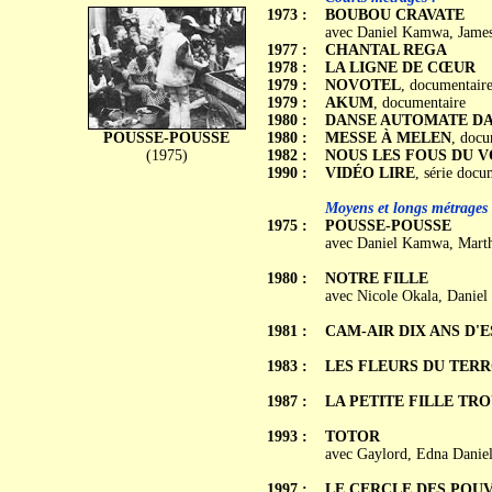
1973 :
BOUBOU CRAVATE
avec Daniel Kamwa, Jame
1977 :
CHANTAL REGA
1978 :
LA LIGNE DE CŒUR
1979 :
NOVOTEL
, documentair
1979 :
AKUM
, documentaire
1980 :
DANSE AUTOMATE D
POUSSE-POUSSE
1980 :
MESSE À MELEN
, docu
(1975)
1982 :
NOUS LES FOUS DU 
1990 :
VIDÉO LIRE
, série docu
Moyens et longs métrages 
1975 :
POUSSE-POUSSE
avec Daniel Kamwa, Mart
1980 :
NOTRE FILLE
avec Nicole Okala, Daniel
1981 :
CAM-AIR DIX ANS D'
1983 :
LES FLEURS DU TERR
1987 :
LA PETITE FILLE TR
1993 :
TOTOR
avec Gaylord, Edna Daniel
1997 :
LE CERCLE DES POU