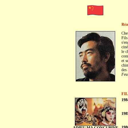
Réa
Che
Fils
s'en
ciné
le c
conn
et s
chi
des 
Feu
FI
198
198
198
ADIEU MA CONCUBINE