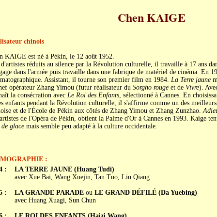
Chen KAIGE
lisateur chinois
n KAIGE est né à Pékin, le 12 août 1952.
 d'artistes réduits au silence par la Révolution culturelle, il travaille à 17 ans 
gage dans l'armée puis travaille dans une fabrique de matériel de cinéma. En 19
matographique. Assistant, il tourne son premier film en 1984.
La Terre jaune
ma
hef opérateur Zhang Yimou (futur réalisateur du
Sorgho rouge
et de
Vivre
). Ave
aît la consécration avec
Le Roi des Enfants
, sélectionné à Cannes. En choisissa
es enfants pendant la Révolution culturelle, il s'affirme comme un des meilleur
noise et de l'École de Pékin aux côtés de Zhang Yimou et Zhang Zunzhao.
Adie
artistes de l'Opéra de Pékin, obtient la Palme d'Or à Cannes en 1993. Kaige te
 de glace
mais semble peu adapté à la culture occidentale.
LMOGRAPHIE :
4 :
LA TERRE JAUNE (Huang Tudi)
avec Xue Bai, Wang Xuejin, Tan Tuo, Liu Qiang
5 :
LA GRANDE PARADE
ou
LE GRAND DÉFILÉ (Da Yuebing)
avec Huang Xuagi, Sun Chun
6 :
LE ROI DES ENFANTS (Haizi Wang)