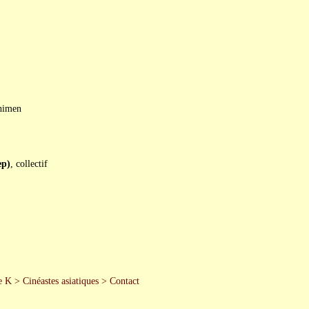
himen
p)
, collectif
e K
>
Cinéastes asiatiques
>
Contact