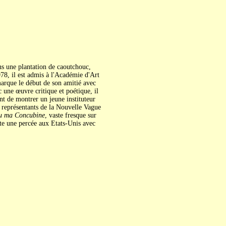
dans une plantation de caoutchouc,
78, il est admis à l'Académie d'Art
rque le début de son amitié avec
c une œuvre critique et poétique, il
nt de montrer un jeune instituteur
s représentants de la Nouvelle Vague
u ma Concubine
, vaste fresque sur
nte une percée aux Etats-Unis avec