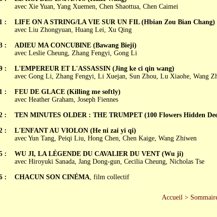
avec Xie Yuan, Yang Xuemen, Chen Shaottua, Chen Caimei
1 :
LIFE ON A STRING/LA VIE SUR UN FIL (Hbian Zou Bian Chang)
avec Liu Zhongyuan, Huang Lei, Xu Qing
3 :
ADIEU MA CONCUBINE (Bawang Bieji)
avec Leslie Cheung, Zhang Fengyi, Gong Li
9 :
L'EMPEREUR ET L'ASSASSIN (Jing ke ci qin wang)
avec Gong Li, Zhang Fengyi, Li Xuejan, Sun Zhou, Lu Xiaohe, Wang Z
1 :
FEU DE GLACE (Killing me softly)
avec Heather Graham, Joseph Fiennes
2 :
TEN MINUTES OLDER : THE TRUMPET (100 Flowers Hidden Dee
2 :
L'ENFANT AU VIOLON (He ni zai yi qi)
avec Yun Tang, Peiqi Liu, Hong Chen, Chen Kaige, Wang Zhiwen
5 :
WU JI, LA LÉGENDE DU CAVALIER DU VENT (Wu ji)
avec Hiroyuki Sanada, Jang Dong-gun, Cecilia Cheung, Nicholas Tse
6 :
CHACUN SON CINÉMA
, film collectif
Accueil
>
Sommair