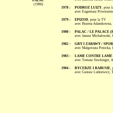
PALAC
(1980)
1978 :
PODROZ LUIZY
, pour 
avec Eugeniusz Priwiezien
1979 :
EPIZOD
, pour la TV
avec Bozena Adamkowna, M
1980 :
PALAC / LE PALACE (P
avec Janusz Michalowski,
1982 :
GRY I ZABAWY / SPORT
avec Malgorzata Potocka,
1983 :
LAME CONTRE LAME (Os
avec Tomasz Stockinger, 
1984 :
RYCERZE I RABUSIE
,
avec Gustaw Lutkiewicz, T