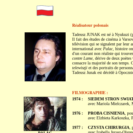
Réalisateur polonais
Tadeusz JUNAK est né à Nyukuzi (prè
Il fait des études de cinéma à Varsov
télévision qui se signalent par leur
international avec
Palac
, histoire o
d'un courant non réaliste qui trou
contre Lame
, dérive de deux poètes 
consacre la majorité de son temps. O
telewiszji
et des portraits de personn
Tadeusz Junak est décédé à Opoczni
FILMOGRAPHIE :
1974 :
SIEDEM STRON SWIA
avec Mariola Mielczarek, 
1976 :
PROBA CISNIENIA
, po
avec Elzbieta Karkoszka, 
1977 :
CZYSTA CHIRURGIA
, 
avec Izabella Jurasz-Olsz