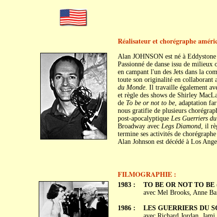
Réalisateur et chorégraphe améri
Alan JOHNSON est né à Eddystone (
Passionné de danse issu de milieux o
en campant l'un des Jets dans la co
toute son originalité en collaboran
du Monde
. Il travaille également a
et règle des shows de Shirley MacLa
de
To be or not to be
, adaptation fa
nous gratifie de plusieurs chorégraph
post-apocalyptique
Les Guerriers du
Broadway avec
Legs Diamond
, il r
termine ses activités de chorégraph
Alan Johnson est décédé à Los Angele
FILMOGRAPHIE :
1983 :
TO BE OR NOT TO BE (To
avec Mel Brooks, Anne Ba
1986 :
LES GUERRIERS DU SOL
avec Richard Jordan, Jami 