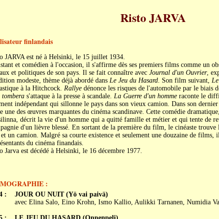
Risto JARVA
lisateur finlandais
o JARVA est né à Helsinki, le 15 juillet 1934.
stant et comédien à l'occasion, il s'affirme dès ses premiers films comme un o
aux et politiques de son pays. Il se fait connaître avec
Journal d'un Ouvrier
, ex
dition modeste, thème déjà abordé dans
Le Jeu du Hasard
. Son film suivant,
Le
astique à la Hitchcock.
Rallye
dénonce les risques de l'automobile par le biais 
l tombera
s'attaque à la presse à scandale.
La Guerre d'un homme
raconte le diff
ment indépendant qui sillonne le pays dans son vieux camion. Dans son dernier
e une des œuvres marquantes du cinéma scandinave. Cette comédie dramatique, 
ilinna, décrit la vie d'un homme qui a quitté famille et métier et qui tente de ret
agnie d'un lièvre blessé. En sortant de la première du film, le cinéaste trouve 
 et un camion. Malgré sa courte existence et seulement une douzaine de films, il
ésentants du cinéma finandais.
o Jarva est décédé à Helsinki, le 16 décembre 1977.
LMOGRAPHIE :
4 :
JOUR OU NUIT (Yö vai paivä)
avec Elina Salo, Eino Krohn, Ismo Kallio, Aulikki Tarnanen, Numidia Va
5 :
LE JEU DU HASARD (Onnenpeli)