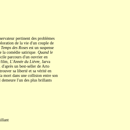
bservateur pertinent des problèmes
ploration de la vie d'un couple de
 Temps des Roses
est un suspense
de la comédie satirique.
Quand le
icile parcours d'un ouvrier en
 film,
L'Année du Lièvre
, Jarva
d'après un best-seller de Arto
rouver sa liberté et sa vérité en
la mort dans une collision entre son
 demeure l'un des plus brillants
illant