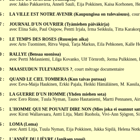
avec Jakko Pakkasvirta, Anneli Sauli, Eija Pokkinen, Kaisa Korhonen, He
6 :
LA VILLE EST NOTRE AVENIR (Kaupungissa on tulevaisuus)
, cour
7 :
JOURNAL D'UN OUVRIER (Tyämiehen päiväkirja)
avec Elina Salo, Paul Osipow, Pentti Irjala, Irma Seikkula, Titta Karako
9 :
LE TEMPS DES ROSES (Ruusujen aika)
avec Arto Tuominen, Ritva Vepsä, Tarja Markus, Eila Pehkonen, Kalle 
0 :
RALLYE (Bensaa suonissa)
avec Pertti Melasniemi, Lilga Kovanko, Ulf Törnroth, Jorma Pulkkinen, 
0 :
MAASEUDUN TULEVAISUUS ?
, court métrage documentaire
2 :
QUAND LE CIEL TOMBERA (Kun taivas putoaa)
avec Eeva-Maija Haukinen, Erkki Pajala, Heikki Hämäläinen, M. Kassila
3 :
LA GUERRE D'UN HOMME (Yhden miehen sota)
avec Eero Rinne, Tuula Nyman, Tauno Hautaniemi, Martti Pennanen, A
5 :
L'HOMME QUI NE POUVAIT DIRE NON (Mies joka ei osannut sano
avec Kirsti Wallasvaara, Antti Litja, Matti Ruohola, Vivi-Ann Sjögren, S
6 :
LOMA (Loma)
avec Antti Litja, Tuula Nyman, Eija Pokkinen, Jukka Sipilä, Helena Not
7 :
L'ANNÉE DU LIÈVRE (Janiksen vuosi)