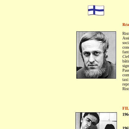
Réa
Rist
Assi
soci
con
fant
Cie
bâti
sign
Pass
comp
taxi
repr
Rist
FI
196
196