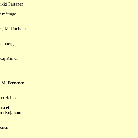
ikki Partanen
t métrage
rpi, M. Ruohola
Holmberg
Kaj Rainer
, M. Pennanen
imo Heino
a ei)
ina Kujansuu
konen