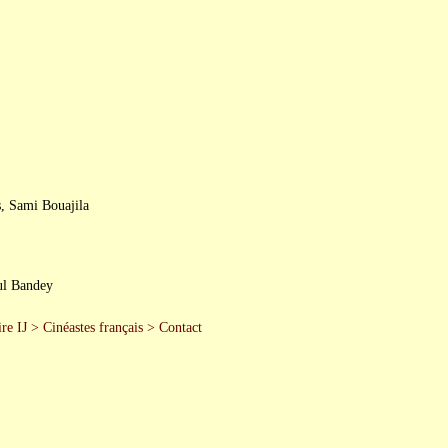
, Sami Bouajila
ul Bandey
re IJ
>
Cinéastes français
>
Contact