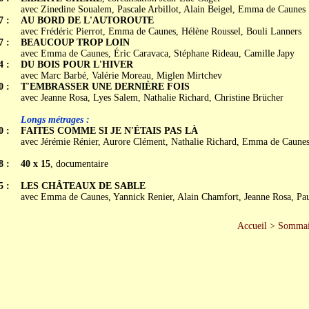
avec Zinedine Soualem, Pascale Arbillot, Alain Beigel, Emma de Caunes
7 :
AU BORD DE L'AUTOROUTE
avec Frédéric Pierrot, Emma de Caunes, Hélène Roussel, Bouli Lanners
7 :
BEAUCOUP TROP LOIN
avec Emma de Caunes, Éric Caravaca, Stéphane Rideau, Camille Japy
4 :
DU BOIS POUR L'HIVER
avec Marc Barbé, Valérie Moreau, Miglen Mirtchev
0 :
T'EMBRASSER UNE DERNIÈRE FOIS
avec Jeanne Rosa, Lyes Salem, Nathalie Richard, Christine Brücher
Longs métrages :
0 :
FAITES COMME SI JE N'ÉTAIS PAS LÀ
avec Jérémie Rénier, Aurore Clément, Nathalie Richard, Emma de Caunes
8 :
40 x 15
, documentaire
5 :
LES CHÂTEAUX DE SABLE
avec Emma de Caunes, Yannick Renier, Alain Chamfort, Jeanne Rosa, Pa
Accueil
>
Sommai