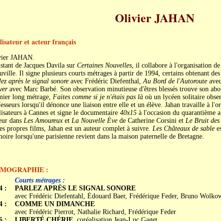
Olivier JAHAN
lisateur et acteur français
vier JAHAN.
stant de Jacques Davila sur
Certaines Nouvelles
, il collabore à l'organisation 
ville. Il signe plusieurs courts métrages à partir de 1994, certains obtenant de
ez après le signal sonore
avec Frédéric Diefenthal,
Au Bord de l'Autoroute
ave
ver
avec Marc Barbé. Son observation minutieuse d'êtres blessés trouve son ab
mier long métrage,
Faites comme si je n'étais pas là
où un lycéen solitaire observ
esseurs lorsqu'il dénonce une liaison entre elle et un élève. Jahan travaille à l'
isateurs à Cannes et signe le documentaire
40x15
à l'occasion du quarantième an
eur dans
Les Amoureux
et
La Nouvelle Ève
de Catherine Corsini et
Le Bruit des
es propres films, Jahan est un auteur complet à suivre.
Les Châteaux de sable
es
ire lorsqu'une parisienne revient dans la maison paternelle de Bretagne.
LMOGRAPHIE :
Courts métrages :
4 :
PARLEZ APRÈS LE SIGNAL SONORE
avec Frédéric Diefentahl, Édouard Baer, Frédérique Feder, Bruno Wolko
4 :
COMME UN DIMANCHE
avec Frédéric Pierrot, Nathalie Richard, Frédérique Feder
6 :
LIBERTÉ CHÉRIE
, coréalisation Jean-Luc Gaget