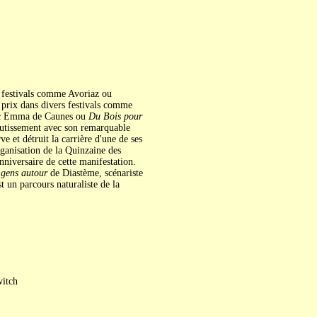
de festivals comme Avoriaz ou
s prix dans divers festivals comme
c Emma de Caunes ou
Du Bois pour
outissement avec son remarquable
e et détruit la carrière d'une de ses
organisation de la Quinzaine des
niversaire de cette manifestation.
 gens autour
de Diastème, scénariste
t un parcours naturaliste de la
witch