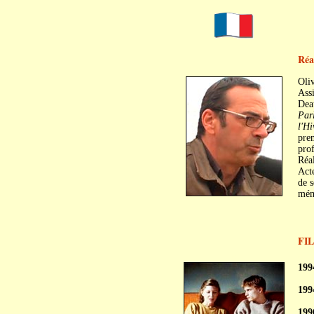
Réa
Oli
Assi
Deau
Parl
l'Hi
pre
prof
Réal
Act
de s
mémo
FI
c
c
199
199
199