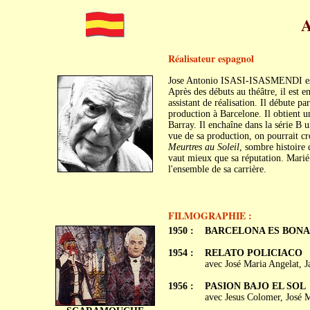
A
Réalisateur espagnol
Jose Antonio ISASI-ISASMENDI est
Après des débuts au théâtre, il est 
assistant de réalisation. Il débute p
production à Barcelone. Il obtient 
Barray. Il enchaîne dans la série B 
vue de sa production, on pourrait cr
Meurtres au Soleil
, sombre histoire
vaut mieux que sa réputation. Marié 
l'ensemble de sa carrière.
FILMOGRAPHIE :
1950 :
BARCELONA ES BONA
1954 :
RELATO POLICIACO
avec José Maria Angelat, J
1956 :
PASION BAJO EL SOL
avec Jesus Colomer, José 