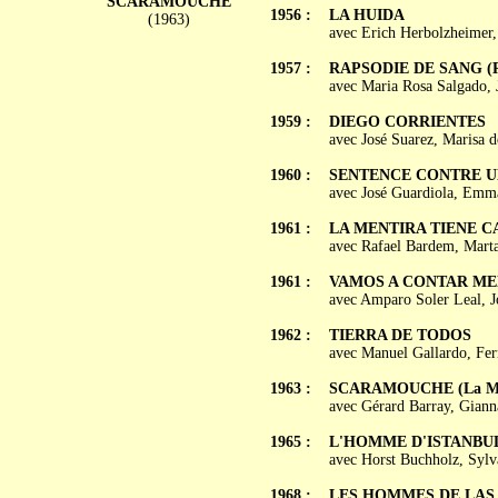
SCARAMOUCHE
1956 :
LA HUIDA
(1963)
avec Erich Herbolzheimer,
1957 :
RAPSODIE DE SANG (Ra
avec Maria Rosa Salgado, 
1959 :
DIEGO CORRIENTES
avec José Suarez, Marisa 
1960 :
SENTENCE CONTRE UNE 
avec José Guardiola, Emma
1961 :
LA MENTIRA TIENE 
avec Rafael Bardem, Marta
1961 :
VAMOS A CONTAR ME
avec Amparo Soler Leal, J
1962 :
TIERRA DE TODOS
avec Manuel Gallardo, Fer
1963 :
SCARAMOUCHE (La Mas
avec Gérard Barray, Giann
1965 :
L'HOMME D'ISTANBUL 
avec Horst Buchholz, Sylv
1968 :
LES HOMMES DE LAS VE