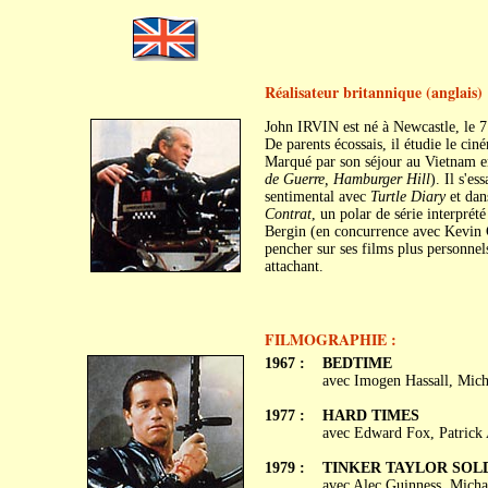
Réalisateur britannique (anglais)
John IRVIN est né à Newcastle, le 
De parents écossais, il étudie le ci
Marqué par son séjour au Vietnam en 
de Guerre, Hamburger Hill
). Il s'es
sentimental avec
Turtle Diary
et dan
Contrat
, un polar de série interprét
Bergin (en concurrence avec Kevin C
pencher sur ses films plus personnel
attachant.
FILMOGRAPHIE :
1967 :
BEDTIME
avec Imogen Hassall, Mich
1977 :
HARD TIMES
avec Edward Fox, Patrick
1979 :
TINKER TAYLOR SOL
avec Alec Guinness, Micha