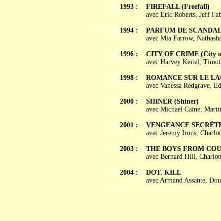
1993 :
FIREFALL (Freefall)
avec Eric Roberts, Jeff F
1994 :
PARFUM DE SCANDALE 
avec Mia Farrow, Nathasha
1996 :
CITY OF CRIME (City of
avec Harvey Keitel, Timot
1998 :
ROMANCE SUR LE LAC (
avec Vanessa Redgrave, E
2000 :
SHINER (Shiner)
avec Michael Caine, Marti
2001 :
VENGEANCE SECRÈTE (
avec Jeremy Irons, Charlot
2003 :
THE BOYS FROM COU
avec Bernard Hill, Charlo
2004 :
DOT. KILL
avec Armand Assante, Dou