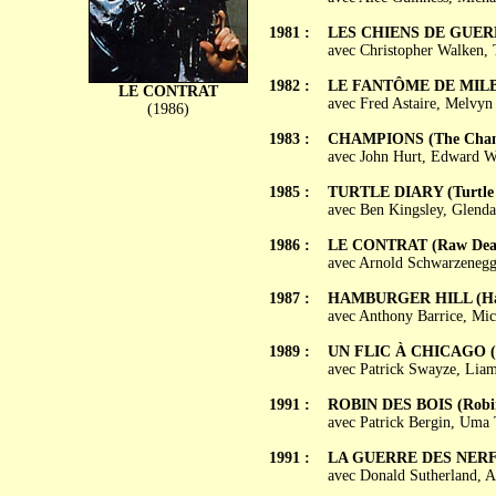
1981 :
LES CHIENS DE GUERRE
avec Christopher Walken, 
1982 :
LE FANTÔME DE MILBU
LE CONTRAT
avec Fred Astaire, Melvyn
(1986)
1983 :
CHAMPIONS (The Cham
avec John Hurt, Edward W
1985 :
TURTLE DIARY (Turtle 
avec Ben Kingsley, Glend
1986 :
LE CONTRAT (Raw Deal
avec Arnold Schwarzenegg
1987 :
HAMBURGER HILL (Ham
avec Anthony Barrice, Mic
1989 :
UN FLIC À CHICAGO (N
avec Patrick Swayze, Lia
1991 :
ROBIN DES BOIS (Robi
avec Patrick Bergin, Uma
1991 :
LA GUERRE DES NERFS
avec Donald Sutherland, 