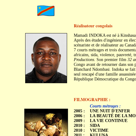
Réalisateur congolais
Mamadi INDOKA est né à Kinshasa,
Après des études d'ingénieur en élect
scénariste et de réalisateur au Canad
7 courts métrages et trois documenta
africains, sida, violence, pauvreté, 
Productions
. Son premier film
32 a
Congo avant de retourner dans son pa
Blanchard Ndombasi. Indoka se fait
seul rescapé d'une famille assassinée
République Démocratique du Congo e
FILMOGRAPHIE :
C
C
Courts métrages :
2005 :
UNE NUIT D'ENFER
2006 :
LA BEAUTÉ DE LA M
2009 :
LA VIE CONTINUE
2010 :
SIDA
2010 :
VICTIME
2011 :
KULUNA