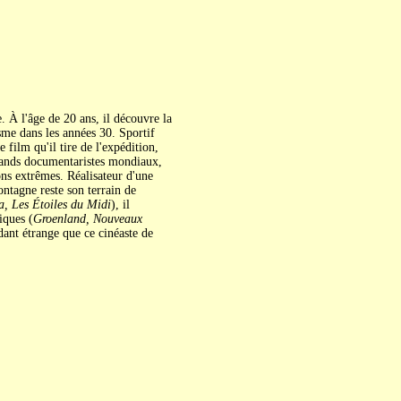
. À l'âge de 20 ans, il découvre la
sme dans les années 30. Sportif
film qu'il tire de l'expédition,
rands documentaristes mondiaux,
ns extrêmes. Réalisateur d'une
ontagne reste son terrain de
a, Les Étoiles du Midi
), il
iques (
Groenland, Nouveaux
dant étrange que ce cinéaste de