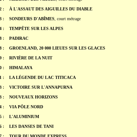
2 :
À L'ASSAUT DES AIGUILLES DU DIABLE
3 :
SONDEURS D'ABÎMES
, court métrage
4 :
TEMPÊTE SUR LES ALPES
8 :
PADIRAC
8 :
GROENLAND, 20 000 LIEUES SUR LES GLACES
9 :
RIVIÈRE DE LA NUIT
0 :
HIMALAYA
1 :
LA LÉGENDE DU LAC TITICACA
3 :
VICTOIRE SUR L'ANNAPURNA
3 :
NOUVEAUX HORIZONS
4 :
VIA PÔLE NORD
5 :
L'ALUMINIUM
6 :
LES DANSES DE TANI
7 :
TOUR DU MONDE EXPRESS