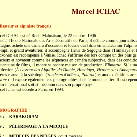
Marcel ICHAC
isateur et alpiniste français
cel ICHAC est né Rueil-Malmaison, le 22 octobre 1906.
é à l'École Nationale des Arts Décoratifs de Paris, il débute comme journaliste
agne, achète une caméra d'occasion et tourne des films en amateur sur l'alpini
mpli et grand aventurier, il accompagne Henri de Ségogne dans l'Himalaya et le 
akoram
est récompensé à Venise. Ichac s'affirme dès lors comme un des plus g
cieux et novateur comme les séquences en caméra subjective, dans des conditio
uantaine de films, il monte sa propre maison de production,
Filmartic
. Si la m
ilection (
À l'assaut des Aiguilles du Diable, Himalaya, Victoire sur l'Annapurn
téresse aussi à la spéologie (
Sondeurs d'abîmes, Padirac
) et aux expéditions arct
zons
). Il expose également ces photographies dans le monde entier. Il est cepen
m international soit si méconnu dans son propre pays.
el Ichac est décédé à Paris, en 1994.
LMOGRAPHIE :
6 :
KARAKORAM
9 :
PÈLERINAGE À LA MECQUE
2 :
MÉDECIN DES NEIGES
, court métrage