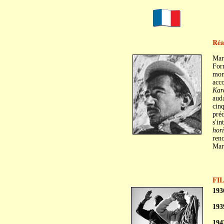
Réal
Mar
Form
mont
acco
Kar
auda
cinq
préd
s'in
hori
reno
Marc
FI
193
193
194