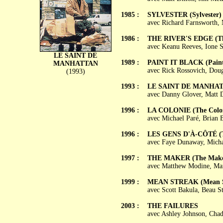
1985 :
SYLVESTER (Sylvester)
avec Richard Farnsworth, 
1986 :
THE RIVER'S EDGE (The
avec Keanu Reeves, Ione S
LE SAINT DE
1989 :
PAINT IT BLACK (Paint 
MANHATTAN
avec Rick Rossovich, Doug
(1993)
1993 :
LE SAINT DE MANHATTAN
avec Danny Glover, Matt D
1996 :
LA COLONIE (The Colo
avec Michael Paré, Brian 
1996 :
LES GENS D'À-CÔTÉ (Th
avec Faye Dunaway, Michae
1997 :
THE MAKER (The Make
avec Matthew Modine, Mar
1999 :
MEAN STREAK (Mean S
avec Scott Bakula, Beau S
2003 :
THE FAILURES
avec Ashley Johnson, Chad