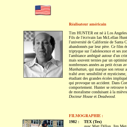
Réalisateur américain
Tim HUNTER est né à Los Angeles, 
Fils de l'écrivain Ian McLellan Hunte
l'université de Californie de Santa C
abandonnés par leur père. Ce film é
triptyque sur l'adolescence et ses z
l'ambiance ambiguë autour d'un crim
mais souvent ternies par un optimism
nombreuses années au petit écran av
Manhattan
, qui marque son retour a
traîté avec sensibilité et mysticism
étudiant des grandes écoles impliq
qui provoque un accident. Dans
Con
comportement. Hunter se retrouve tou
de moralisme conduisant à la mièvre
Docteur House
et
Deadwood
.
FILMOGRAPHIE :
1982 :
TEX (Tex)
avec Matt Dillon, Jim Met