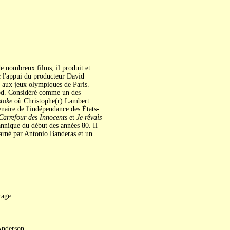
e nombreux films, il produit et
c l'appui du producteur David
es aux jeux olympiques de Paris.
ood. Considéré comme un des
toke
où Christophe(r) Lambert
aire de l'indépendance des États-
Carrefour des Innocents
et
Je rêvais
annique du début des années 80. Il
carné par Antonio Banderas et un
rage
Anderson