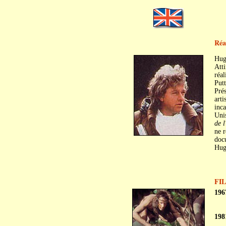
Réa
Hug
Atti
réal
Putt
Prés
arti
inc
Unis
de l
ne 
doc
Hug
FI
196
198