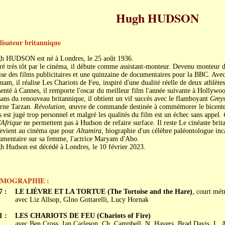
Hugh HUDSON
lisateur britannique
h HUDSON est né à Londres, le 25 août 1936.
ré très tôt par le cinéma, il débute comme assistant-monteur. Devenu monteur d
ise des films publicitaires et une quinzaine de documentaires pour la BBC. Ave
nam, il réalise Les Chariots de Feu, inspiré d'une dualité réelle de deux athlèt
enté à Cannes, il remporte l'oscar du meilleur film l'année suivante à Hollyw
sans du renouveau britannique, il obtient un vif succès avec le flamboyant
Greys
arne Tarzan.
Révolution
, œuvre de commande destinée à commémorer le bicenten
 est jugé trop personnel et malgré les qualités du film est un échec sans appel.
'Afrique
ne permettent pas à Hudson de refaire surface. Il reste Le cinéaste brit
revient au cinéma que pour
Altamira
, biographie d'un célèbre paléontologue in
umentaire sur sa femme, l'actrice Maryam d'Abo.
h Hudson est décédé à Londres, le 10 février 2023.
LMOGRAPHIE :
7 :
LE LIÈVRE ET LA TORTUE (The Tortoise and the Hare)
, court mét
avec Liz Allsop, GIno Gottarelli, Lucy Hornak
1 :
LES CHARIOTS DE FEU (Chariots of Fire)
avec Ben Cross, Ian Carleson, Ch. Campbell, N. Havers, Brad Davis, L. 