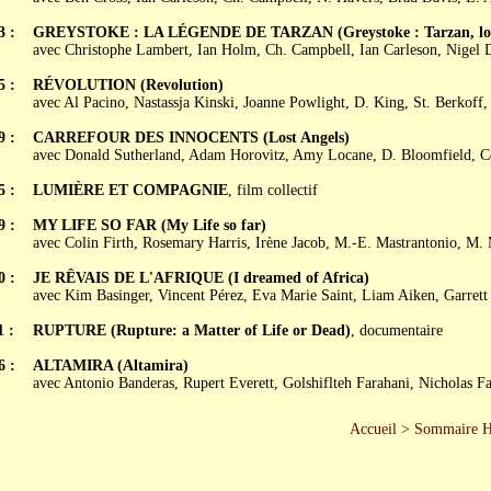
3 :
GREYSTOKE : LA LÉGENDE DE TARZAN (Greystoke : Tarzan, lord
avec Christophe Lambert, Ian Holm, Ch. Campbell, Ian Carleson, Nigel 
5 :
RÉVOLUTION (Revolution)
avec Al Pacino, Nastassja Kinski, Joanne Powlight, D. King, St. Berkoff, 
9 :
CARREFOUR DES INNOCENTS (Lost Angels)
avec Donald Sutherland, Adam Horovitz, Amy Locane, D. Bloomfield, C
5 :
LUMIÈRE ET COMPAGNIE
, film collectif
9 :
MY LIFE SO FAR (My Life so far)
avec Colin Firth, Rosemary Harris, Irène Jacob, M.-E. Mastrantonio, M
0 :
JE RÊVAIS DE L'AFRIQUE (I dreamed of Africa)
avec Kim Basinger, Vincent Pérez, Eva Marie Saint, Liam Aiken, Garret
1 :
RUPTURE (Rupture: a Matter of Life or Dead)
, documentaire
6 :
ALTAMIRA (Altamira)
avec Antonio Banderas, Rupert Everett, Golshiflteh Farahani, Nicholas F
Accueil
>
Sommaire 