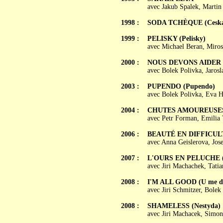
avec Jakub Spalek, Martin
1998 :
SODA TCHÈQUE (Ceska
1999 :
PELISKY (Pelisky)
avec Michael Beran, Miros
2000 :
NOUS DEVONS AIDER (M
avec Bolek Polivka, Jaros
2003 :
PUPENDO (Pupendo)
avec Bolek Polivka, Eva H
2004 :
CHUTES AMOUREUSES 
avec Petr Forman, Emilia 
2006 :
BEAUTÉ EN DIFFICULTÉ
avec Anna Geislerova, Jos
2007 :
L'OURS EN PELUCHE (
avec Jiri Machachek, Tati
2008 :
I'M ALL GOOD (U me d
avec Jiri Schmitzer, Bole
2008 :
SHAMELESS (Nestyda)
avec Jiri Machacek, Simon