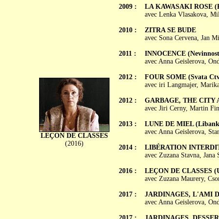
2009 :
LA KAWASAKI ROSE (Ka
avec Lenka Vlasakova, Mi
2010 :
ZITRA SE BUDE
avec Sona Cervena, Jan M
2011 :
INNOCENCE (Nevinnost
avec Anna Geislerova, On
2012 :
FOUR SOME (Svata Ctve
avec iri Langmajer, Mari
2012 :
GARBAGE, THE CITY A
avec Jiri Cerny, Martin Fi
2013 :
LUNE DE MIEL (Libank
avec Anna Geislerova, Sta
LEÇON DE CLASSES
(2016)
2014 :
LIBÉRATION INTERDITE
avec Zuzana Stavna, Jana 
2016 :
LEÇON DE CLASSES (Uc
avec Zuzana Maurery, Cso
2017 :
JARDINAGES, L'AMI DE 
avec Anna Geislerova, Ond
2017 :
JARDINAGES, DESSERT (