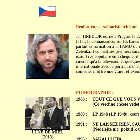
Réalisateur et scénariste tchèque
Jan HREBEJK est né à Prague, le 27
Il fait la connaissance, sur les banc
parfait sa formation à la FAMU où il
Zelenka.Il connaît ses premiers su
rose
. Très populaire en Tchéquie, il 
cinéma qu'à la télévision et quelqu
internationale avec le portrait d'un
comédie, il offre une vraie réflexion
FILMOGRAPHIE :
1988 :
TOUT CE QUE VOUS V
(Co vsechno chcete vedet 
1989 :
LP 1948 (LP 1948)
, court
1991 :
NE LAISSEZ RIEN, SA
(Nedelejte nic, pokud k
LUNE DE MIEL
(2013)
1993 :
SAKALI LÉTA