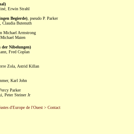
al)
iné, Erwin Strahl
gen Begierde)
, pseudo P. Parker
, Claudia Butenuth
ion Michael Armstrong
 Michael Maien
 der Nibelungen)
mann, Fred Coplan
re Zola, Astrid Killan
mmer, Karl John
Percy Parker
 Peter Steiner Jr
astes d'Europe de l'Ouest
>
Contact