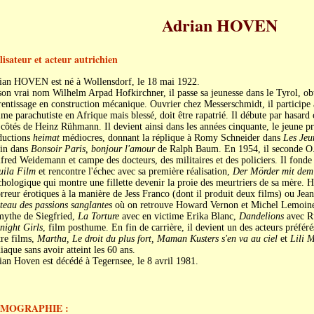
Adrian HOVEN
lisateur et acteur autrichien
ian HOVEN est né à Wollensdorf, le 18 mai 1922.
on vrai nom Wilhelm Arpad Hofkirchner, il passe sa jeunesse dans le Tyrol, obti
entissage en construction mécanique. Ouvrier chez Messerschmidt, il participe
e parachutiste en Afrique mais blessé, doit être rapatrié. Il débute par hasa
côtés de Heinz Rühmann. Il devient ainsi dans les années cinquante, le jeune p
ductions
heimat
médiocres, donnant la réplique à Romy Schneider dans
Les Jeu
in dans
Bonsoir Paris, bonjour l'amour
de Ralph Baum. En 1954, il seconde O
fred Weidemann et campe des docteurs, des militaires et des policiers. Il fonde
uila Film
et rencontre l'échec avec sa première réalisation,
Der Mörder mit dem 
hologique qui montre une fillette devenir la proie des meurtriers de sa mère. H
rreur érotiques à la manière de Jess Franco (dont il produit deux films) ou Je
teau des passions sanglantes
où on retrouve Howard Vernon et Michel Lemoin
mythe de Siegfried,
La Torture
avec en victime Erika Blanc,
Dandelions
avec Ru
night Girls
, film posthume. En fin de carrière, il devient un des acteurs préfé
re films,
Martha, Le droit du plus fort, Maman Kusters s'en va au ciel
et
Lili 
iaque sans avoir atteint les 60 ans.
an Hoven est décédé à Tegernsee, le 8 avril 1981.
LMOGRAPHIE :