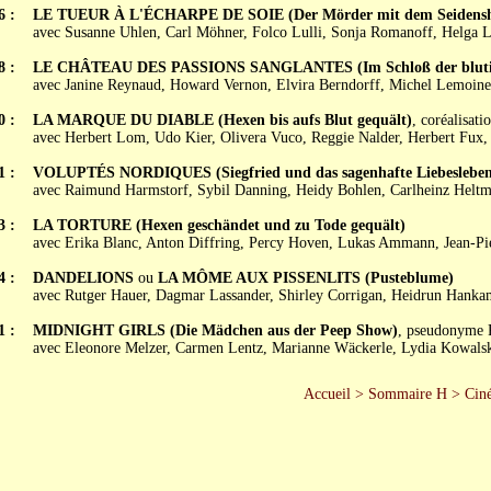
6 :
LE TUEUR À L'ÉCHARPE DE SOIE (Der Mörder mit dem Seidensh
avec Susanne Uhlen, Carl Möhner, Folco Lulli, Sonja Romanoff, Helga L
8 :
LE CHÂTEAU DES PASSIONS SANGLANTES (Im Schloß der blutin
avec Janine Reynaud, Howard Vernon, Elvira Berndorff, Michel Lemoine
0 :
LA MARQUE DU DIABLE (Hexen bis aufs Blut gequält)
, coréalisat
avec Herbert Lom, Udo Kier, Olivera Vuco, Reggie Nalder, Herbert Fux,
1 :
VOLUPTÉS NORDIQUES (Siegfried und das sagenhafte Liebesleben
avec Raimund Harmstorf, Sybil Danning, Heidy Bohlen, Carlheinz Helt
3 :
LA TORTURE (Hexen geschändet und zu Tode gequält)
avec Erika Blanc, Anton Diffring, Percy Hoven, Lukas Ammann, Jean-Pier
4 :
DANDELIONS
ou
LA MÔME AUX PISSENLITS (Pusteblume)
avec Rutger Hauer, Dagmar Lassander, Shirley Corrigan, Heidrun Hanka
1 :
MIDNIGHT GIRLS (Die Mädchen aus der Peep Show)
, pseudonyme 
avec Eleonore Melzer, Carmen Lentz, Marianne Wäckerle, Lydia Kowalski,
Accueil
>
Sommaire H
>
Ciné