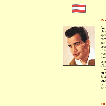
Réa
Adr
De s
appr
comm
aux 
pro
Rob
d'Al
Azq
psyc
d'ho
Châ
du 
Mid
quat
card
Adri
FI