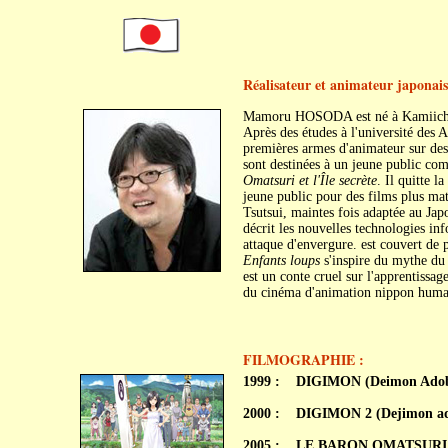
Réalisateur et animateur japonais
Mamoru HOSODA est né à Kamiichi,
Après des études à l'université des A
premières armes d'animateur sur de
sont destinées à un jeune public co
Omatsuri et l'Île secrète
. Il quitte 
jeune public pour des films plus ma
Tsutsui, maintes fois adaptée au Ja
décrit les nouvelles technologies in
attaque d'envergure. est couvert de 
Enfants loups
s'inspire du mythe du 
est un conte cruel sur l'apprentissa
du cinéma d'animation nippon humai
FILMOGRAPHIE :
1999 :
DIGIMON (Deimon Adob
2000 :
DIGIMON 2 (Dejimon ad
2005 :
LE BARON OMATSURI ET