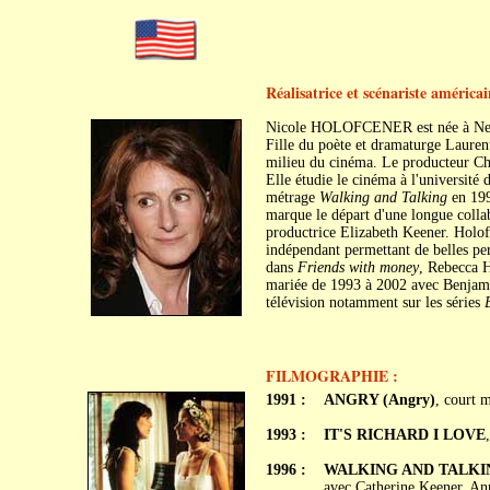
Réalisatrice et scénariste américai
Nicole HOLOFCENER est née à New
Fille du poète et dramaturge Laurent
milieu du cinéma. Le producteur Cha
Elle étudie le cinéma à l'université
métrage
Walking and Talking
en 199
marque le départ d'une longue collab
productrice Elizabeth Keener. Holofc
indépendant permettant de belles pe
dans
Friends with money
, Rebecca 
mariée de 1993 à 2002 avec Benjamin
télévision notamment sur les séries
FILMOGRAPHIE :
1991 :
ANGRY (Angry)
, court 
1993 :
IT'S RICHARD I LOVE
1996 :
WALKING AND TALKING 
avec Catherine Keener, An