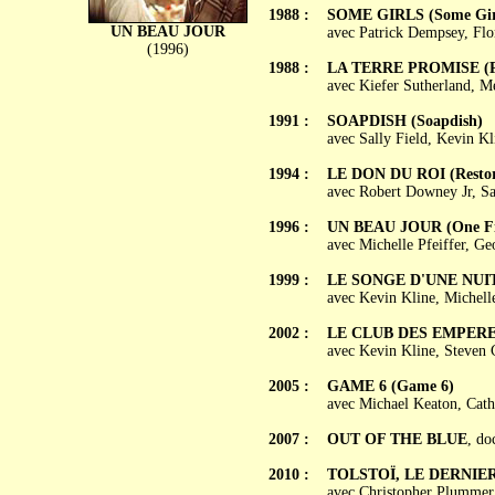
1988 :
SOME GIRLS (Some Gir
UN BEAU JOUR
avec Patrick Dempsey, Flo
(1996)
1988 :
LA TERRE PROMISE (P
avec Kiefer Sutherland, M
1991 :
SOAPDISH (Soapdish)
avec Sally Field, Kevin K
1994 :
LE DON DU ROI (Restor
avec Robert Downey Jr, S
1996 :
UN BEAU JOUR (One Fi
avec Michelle Pfeiffer, G
1999 :
LE SONGE D'UNE NUIT 
avec Kevin Kline, Michelle
2002 :
LE CLUB DES EMPEREUR
avec Kevin Kline, Steven
2005 :
GAME 6 (Game 6)
avec Michael Keaton, Cath
2007 :
OUT OF THE BLUE
, do
2010 :
TOLSTOÏ, LE DERNIER 
avec Christopher Plummer