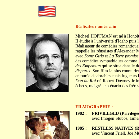
Réalisateur américain
Michael HOFFMAN est né à Honolul
Il étudie à l'université d'Idaho puis l
Réalisateur de comédies romantiques
rappelle les réussistes d'Alexander 
avec
Some Girls
et
La Terre promise
des comédies sympathiques comme
des Empereurs
qui se situe dans le 
disparus
. Son film le plus connu d
entourée d'adorables mais fugueurs 
Don du Roi
où Robert Downey Jr int
échecs, malgré le scénario des frère
FILMOGRAPHIE :
1982 :
PRIVILEGED (Privilege
avec Imogen Stubbs, James
1985 :
RESTLESS NATIVES (Rest
avec Vincent Friell, Joe M