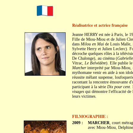
Réalisatrice et actrice française
Jeanne HERRY est née à Paris, le 19
Fille de Miou-Miou et de Julien Cler
dans
Milou en Mai
de Louis Malle, 
Sylvette Herry et Julien Leclerc). Fo
décroche quelques rôles à la télévisi
De Chalonge), au cinéma (
Gabrielle
Vitrac,
Le Belvédère
). Elle publie 
Marcher
interprété par Miou-Miou, 
mythomane venir en aide à son idole
réussite mêlant suspense, loufoquerie
racontant la rencontre émouvante d'u
participant à la série
Dix pour cent
.
visages
qui démontre l'efficacité de l
leurs victimes.
FILMOGRAPHIE :
2009 :
MARCHER
, court métra
avec Miou-Miou, Delphine