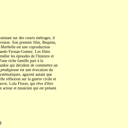
ssistant sur des courts métrages, il
lévision. Son premier film, Requins,
.
Marbella
est une coproduction
rnando Fernan-Gomez. Les films
êler les épisodes de l'histoire et
'une riche famille part à la
 junkie qui décident de commettre un
prodigieuse
est une évocation du
systématiques, agacent autant que
e réflexion sur la guerre civile et
auvre, Lola Flores, qui rêve d'être
 acteur et musicien qui est présent
)