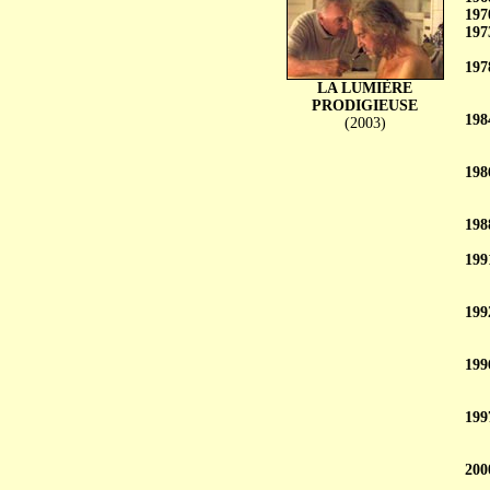
197
197
197
LA LUMIÈRE
PRODIGIEUSE
198
(2003)
198
198
199
199
199
199
200