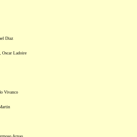
ael Diaz
, Oscar Ladoire
do Vivanco
Martin
Hermoso Arnao