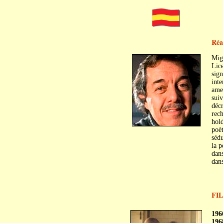
Réa
Mig
Lice
sign
inte
ame
suiv
décr
rec
hold
poèt
sédu
la 
dans
dans
FI
c
c
196
196