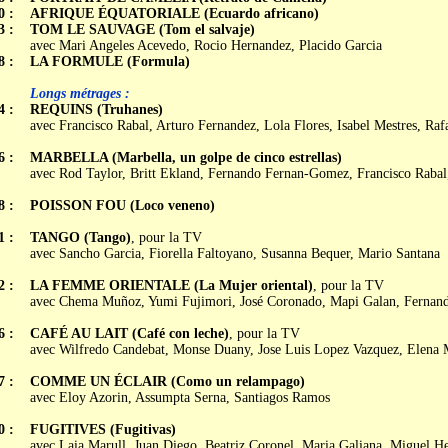
0 :
AFRIQUE ÉQUATORIALE (Ecuardo africano)
3 :
TOM LE SAUVAGE (Tom el salvaje)
avec Mari Angeles Acevedo, Rocio Hernandez, Placido Garcia
8 :
LA FORMULE (Formula)
Longs métrages :
4 :
REQUINS (Truhanes)
avec Francisco Rabal, Arturo Fernandez, Lola Flores, Isabel Mestres, Raf
6 :
MARBELLA (Marbella, un golpe de cinco estrellas)
avec Rod Taylor, Britt Ekland, Fernando Fernan-Gomez, Francisco Rabal
8 :
POISSON FOU (Loco veneno)
1 :
TANGO (Tango)
, pour la TV
avec Sancho Garcia, Fiorella Faltoyano, Susanna Bequer, Mario Santana
2 :
LA FEMME ORIENTALE (La Mujer oriental)
, pour la TV
avec Chema Muñoz, Yumi Fujimori, José Coronado, Mapi Galan, Fernan
6 :
CAFÉ AU LAIT (Café con leche)
, pour la TV
avec Wilfredo Candebat, Monse Duany, Jose Luis Lopez Vazquez, Elena 
7 :
COMME UN ÉCLAIR (Como un relampago)
avec Eloy Azorin, Assumpta Serna, Santiagos Ramos
0 :
FUGITIVES (Fugitivas)
avec Laia Marull, Juan Diego, Beatriz Coronel, Maria Galiana, Miguel 