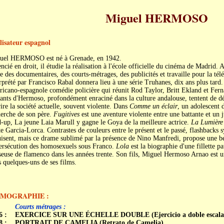
Miguel HERMOSO
lisateur espagnol
uel HERMOSO est né à Grenade, en 1942.
ncié en droit, il étudie la réalisation à l'école officielle du cinéma de Madrid. A
e des documentaires, des courts-métrages, des publicités et travaille pour la té
rprété par Francisco Rabal donnera lieu à une série Truhanes, dix ans plus tard
ricano-espagnole comédie policière qui réunit Rod Taylor, Britt Ekland et Fe
ants d'Hermoso, profondément enraciné dans la culture andalouse, tentent de dém
ire la société actuelle, souvent violente. Dans
Comme un éclair
, un adolescent d
herche de son père.
Fugitives
est une aventure violente entre une battante et un
-up, La jeune Laia Marull y gagne le Goya de la meilleure actrice.
La Lumière 
e Garcia-Lorca. Contrastes de couleurs entre le présent et le passé, flashbacks 
isent, mais ce drame sublimé par la présence de Nino Manfredi, propose une bell
persécution des homosexuels sous Franco.
Lola
est la biographie d'une fillette p
euse de flamenco dans les années trente. Son fils, Miguel Hermoso Arnao est un
 quelques-uns de ses films.
LMOGRAPHIE :
Courts métrages :
6 :
EXERCICE SUR UNE ÉCHELLE DOUBLE (Ejercicio a doble escala
8 :
PORTRAIT DE CAMELIA (Retrato de Camelia)