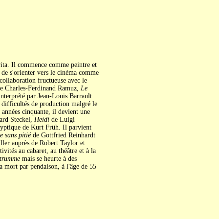
erita. Il commence comme peintre et
 de s'orienter vers le cinéma comme
 collaboration fructueuse avec le
s de Charles-Ferdinand Ramuz,
Le
interprété par Jean-Louis Barrault.
s difficultés de production malgré le
s années cinquante, il devient une
rd Steckel,
Heidi
de Luigi
ptique de Kurt Früh. Il parvient
le sans pitié
de Gottfried Reinhardt
ler auprès de Robert Taylor et
ités au cabaret, au théâtre et à la
Strumme
mais se heurte à des
la mort par pendaison, à l'âge de 55