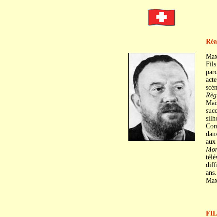
Réal
Max
Fils
par
acte
scén
Règn
Mais
suc
silh
Com
dans
aux
Mor
télé
diff
ans.
Max 
FI