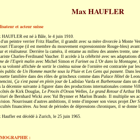
Max HAUFLER
isateur et acteur suisse
 HAUFLER est né à Bâle, le 4 juin 1910.
 d'un peintre verrier Fritz Haufler, il grandit avec sa mère divorcée à Monte V
court l'Europe (il est membre du mouvement expressionniste Rouge-bleu) avant
ur et réalisateur. Derrière la caméra, il entame au milieu des années trente, une
ariste Charles-Ferdinand Vaucher. Il accède à la célébrité avec ses adaptation
e de l'Esprit malin
avec Michel Simon et
Farinet ou L'Or dans la Montagne
, 
 sa volonté affichée de sortir le cinéma suisse de l'ornière est contrariée par le
cès public de
Un Homme marche sous la Pluie
et
Les Gens qui passent
. Dans le
ouette familière dans des rôles de grincheux comme dans
Palace Hôtel
de Leona
encini,
Ça s'est passé en plein jour
de Ladislao Varda et
Barberousse
dans un dy
 la décennie suivante à figurer dans des productions internationales comme
Vil
 côtés de Kirk Douglas,
Le Procès
d'Orson Welles,
Le grand Retour
d'Arthur Hil
ituri
de Bernhard Wicki avec Yul Brynner et Marlon Brando. Il multiplie ses activ
vision. Nourrissant d'autres ambitions, il tente d'imposer son vieux projet
Der 
icultés financières. Au bout de périodes de dépressions chroniques, il se donne 
Haufler est décédé à Zurich, le 25 juin 1965.
LMOGRAPHIE :