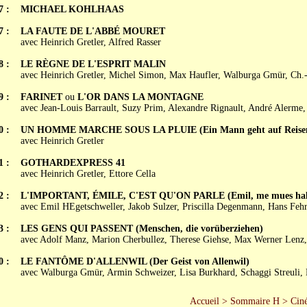
7 :
MICHAEL KOHLHAAS
7 :
LA FAUTE DE L'ABBÉ MOURET
avec Heinrich Gretler, Alfred Rasser
8 :
LE RÈGNE DE L'ESPRIT MALIN
avec Heinrich Gretler, Michel Simon, Max Haufler, Walburga Gmür, Ch.-
9 :
FARINET
ou
L'OR DANS LA MONTAGNE
avec Jean-Louis Barrault, Suzy Prim, Alexandre Rignault, André Alerme,
0 :
UN HOMME MARCHE SOUS LA PLUIE (Ein Mann geht auf Reise
avec Heinrich Gretler
1 :
GOTHARDEXPRESS 41
avec Heinrich Gretler, Ettore Cella
2 :
L'IMPORTANT, ÉMILE, C'EST QU'ON PARLE (Emil, me mues halt 
avec Emil HEgetschweller, Jakob Sulzer, Priscilla Degenmann, Hans F
3 :
LES GENS QUI PASSENT (Menschen, die vorüberziehen)
avec Adolf Manz, Marion Cherbullez, Therese Giehse, Max Werner Lenz
0 :
LE FANTÔME D'ALLENWIL (Der Geist von Allenwil)
avec Walburga Gmür, Armin Schweizer, Lisa Burkhard, Schaggi Streuli,
Accueil
>
Sommaire H
>
Ciné