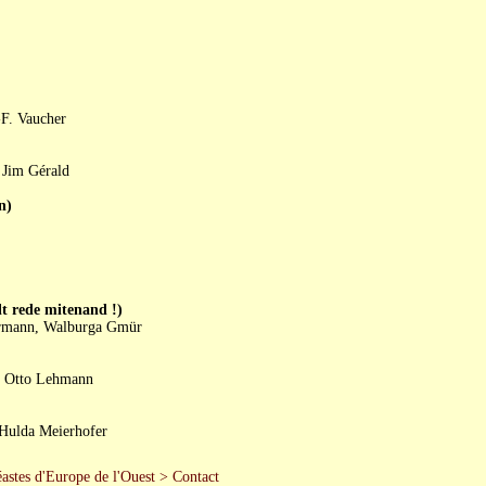
F. Vaucher
 Jim Gérald
n)
rede mitenand !)
ehrmann, Walburga Gmür
, Otto Lehmann
 Hulda Meierhofer
astes d'Europe de l'Ouest
>
Contact