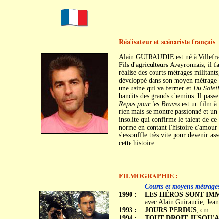
Réalisateur et scénariste français
Alain GUIRAUDIE est né à Villefran
Fils d'agriculteurs Aveyronnais, il f
réalise des courts métrages militant
développé dans son moyen métrage
une usine qui va fermer et
Du Soleil
bandits des grands chemins. Il passe
Repos pour les Braves
est un film à
rien mais se montre passionné et un
insolite qui confirme le talent de ce
norme en contant l'histoire d'amour 
s'essouffle très vite pour devenir 
cette histoire.
FILMOGRAPHIE :
C
Courts et moyens métrages
1990 :
LES HÉROS SONT IM
avec Alain Guiraudie, Jea
1993 :
JOURS PERDUS
, cm
1994 :
TOUT DROIT JUSQU'