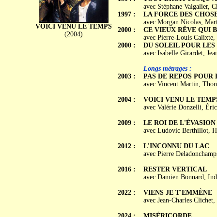
avec Stéphane Valgalier, C
1997 :
LA FORCE DES CHOS
avec Morgan Nicolas, Marti
VOICI VENU LE TEMPS
2000 :
CE VIEUX RÊVE QUI 
(2004)
avec Pierre-Louis Calixte,
2000 :
DU SOLEIL POUR LES
avec Isabelle Girardet, Je
Longs métrages :
2003 :
PAS DE REPOS POUR 
avec Vincent Martin, Thom
2004 :
VOICI VENU LE TEMP
avec Valérie Donzelli, Éri
2009 :
LE ROI DE L'ÉVASION
avec Ludovic Berthillot, H
2012 :
L'INCONNU DU LAC
avec Pierre Deladonchamps
2016 :
RESTER VERTICAL
avec Damien Bonnard, Indi
2022 :
VIENS JE T'EMMÈNE
avec Jean-Charles Clichet,
2024 :
MISÉRICORDE