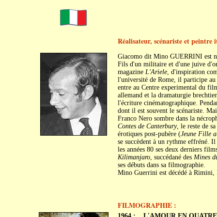
Réalisateur, scénariste et peintre i
Giacomo dit Mino GUERRINI est né
Fils d'un militaire et d'une juive d'o
magazine
L'Ariele
, d'inspiration co
l'université de Rome, il participe au
entre au Centre experimental du film
allemand et la dramaturgie brechtien
l'écriture cinématographique. Pendan
dont il est souvent le scénariste. Mais
Franco Nero sombre dans la nécrophil
Contes de Canterbury
, le reste de s
érotiques post-pubère (
Jeune Fille a
se succèdent à un rythme effréné. Il
les années 80 ses deux derniers films
Kilimanjaro
, succédané des
Mines d
ses débuts dans sa filmographie.
Mino Guerrini est décédé à Rimini, 
FILMOGRAPHIE :
1964 :
L'AMOUR EN QUATRE