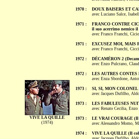
1970 :
DOUX BAISERS ET CARE
avec Luciano Salce, Isabel
1971 :
FRANCO CONTRE CICCIO (
il suo acerrimo nemico il
avec Franco Franchi, Cici
1971 :
EXCUSEZ MOI, MAIS PAY
avec Franco Franchi, Cicci
1972 :
DÉCAMÉRON 2 (Decameron 
avec Enzo Pulcrano, Claud
1972 :
LES AUTRES CONTES DE 
avec Enza Sbordone, Antoi
1973 :
SI, SI, MON COLONEL (Un
avec Jacques Dufilho, Ald
1973 :
LES FABULEUSES NUITS 
avec Renato Cecilia, Enzo
VIVE LA QUILLE
1973 :
LE VRAI COURAGE (Il v
(1974)
avec Alessandro Momo, Mar
1974 :
VIVE LA QUILLE (Il colo
avec Jacques Dufilho, Al