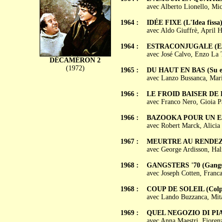
avec Alberto Lionello, Mic
1964 :
IDÉE FIXE (L'Idea fissa
avec Aldo Giuffrè, April 
1964 :
ESTRACONJUGALE (Ext
avec José Calvo, Enzo La 
DÉCAMÉRON 2
(1972)
1965 :
DU HAUT EN BAS (Su e 
avec Lanzo Bussanca, Mari
1966 :
LE FROID BAISER DE LA
avec Franco Nero, Gioia P
1966 :
BAZOOKA POUR UN ESPIO
avec Robert Marck, Alicia
1967 :
MEURTRE AU RENDEZ-V
avec George Ardisson, Hal
1968 :
GANGSTERS '70 (Gangst
avec Joseph Cotten, Franca
1968 :
COUP DE SOLEIL (Colpo
avec Lando Buzzanca, Mita 
1969 :
QUEL NEGOZIO DI PI
avec Anna Maestri, Fiorenz