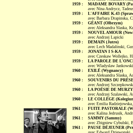
1959 :
MADAME BOVARY (Pani
avec Nina Andrycz, Tadeus
1959 :
L'AFFAIRE K.43 (Spraw
avec Barbara Drapinska, 
1959 :
GÉANT (Olbrzym)
avec Aleksandra Slaska, K
1959 :
NOUVEL AMOUR (Nowa 
avec Andrzej Lapicki
1959 :
DEMAIN (Jutro)
avec Lech Madalinski, Gu
1959 :
JONATAN I S-KA
avec Czeskaw Wollejko, H
1959 :
LA PAROLE DE L'ONCL
avec Wladyslaw Jankowski
1960 :
EXILÉ (Wygnancy)
avec Aleksandra Slaska, 
1960 :
SOUVENIRS DU PRÉSENT 
avec Andrzej Szczepkowski
1960 :
LA POÉSIE DE MURZYN
avec Andrzej Szalawski, 
1960 :
LE COLLÈGE (Kolegiu
avec Emilia Radziejowska,
1961 :
FUITE PASTORALE (Wiej
avec Kalina Jedrusik, Andr
1961 :
SAMMY (Sammy)
avec Zbigniew Cybulski, 
1961 :
PAUSE DÉJEUNER (Prze
avec Edward Dziewonski, 