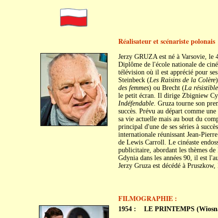
Réalisateur et scénariste polonais
Jerzy GRUZA est né à Varsovie, le 4
Diplôme de l'école nationale de ciné
télévision où il est apprécié pour se
Steinbeck (
Les Raisins de la Colère
des femmes
) ou Brecht (
La résistibl
le petit écran. Il dirige Zbigniew C
Indéfendable
. Gruza tourne son pre
succès. Prévu au départ comme une
sa vie actuelle mais au bout du com
principal d'une de ses séries à succès
internationale réunissant Jean-Pierr
de Lewis Carroll. Le cinéaste endoss
publicitaire, abordant les thèmes de 
Gdynia dans les années 90, il est l
Jerzy Gruza est décédé à Pruszkow, 
FILMOGRAPHIE :
1954 :
LE PRINTEMPS (Wiosn