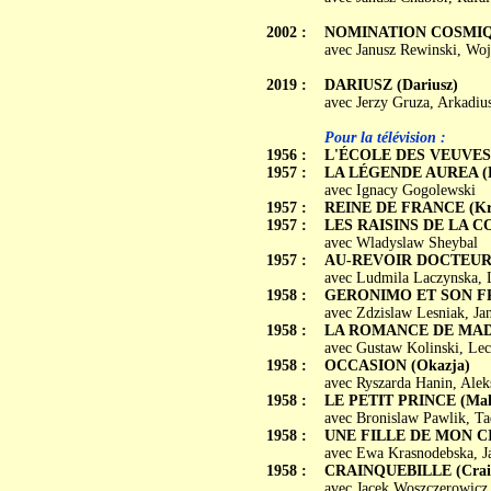
2002 :
NOMINATION COSMIQUE 
avec Janusz Rewinski, Woj
2019 :
DARIUSZ (Dariusz)
avec Jerzy Gruza, Arkadiu
Pour la télévision :
1956 :
L'ÉCOLE DES VEUVES 
1957 :
LA LÉGENDE AUREA (L
avec Ignacy Gogolewski
1957 :
REINE DE FRANCE (Kro
1957 :
LES RAISINS DE LA CO
avec Wladyslaw Sheybal
1957 :
AU-REVOIR DOCTEUR PI
avec Ludmila Laczynska, L
1958 :
GERONIMO ET SON FRÈR
avec Zdzislaw Lesniak, Ja
1958 :
LA ROMANCE DE MADA
avec Gustaw Kolinski, Le
1958 :
OCCASION (Okazja)
avec Ryszarda Hanin, Alek
1958 :
LE PETIT PRINCE (Maly
avec Bronislaw Pawlik, T
1958 :
UNE FILLE DE MON CIEL
avec Ewa Krasnodebska, J
1958 :
CRAINQUEBILLE (Crain
avec Jacek Woszczerowicz