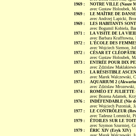
1969 :
NOTRE VILLE (Nasze Mi
avec Gustaw Holoubek, Ma
1969 :
LE MAÎTRE DE DANSE (
avec Andrzej Lapicki, Bro
1969 :
LES HABITANTS SONT N
avec Bogumil Kobiela, Bar
1971 :
LA VISITE DE LA VIEIL
avec Barbara Krafftowna,
1972 :
L'ÉCOLE DES FEMMES (
avec Wojciech Siemon, Jol
1972 :
CÉSAR ET CLÉOPÂTRE (
avec Gustaw Holoubek, M
1973 :
ENTRÉE POUR DIX PERSO
avec Zdzislaw Maklakiewi
1973 :
LA RÉSISTIBLE ASCENS
avec Marek Walczewski, C
1973 :
AQUARIUM 2 (Akwariu
avec Zdzislaw Mrozewski, 
1974 :
ROMÉO ET JULIETTE (R
avec Bozena Adamek, Krzys
1976 :
INDÉFENDABLE (Nie do
avec Wojciech Pszoniak, 
1977 :
LE CONTRÔLEUR (Rewi
avec Tadeusz Lomnicki, Pi
1979 :
ÉTOILES SUR LE TOIT 
avec Szymon Szurmiej, Go
1979 :
ÉRIC XIV (Eryk XIV)
avec Marek Walczewski, J