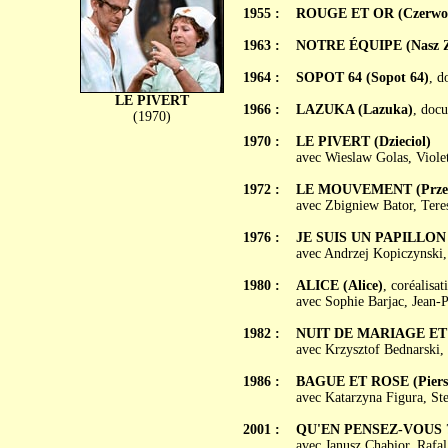
1955 :
ROUGE ET OR (Czerwone
1963 :
NOTRE ÉQUIPE (Nasz Z
1964 :
SOPOT 64 (Sopot 64)
, d
LE PIVERT
1966 :
LAZUKA (Lazuka)
, doc
(1970)
1970 :
LE PIVERT (Dzieciol)
avec Wieslaw Golas, Viole
1972 :
LE MOUVEMENT (Przep
avec Zbigniew Bator, Ter
1976 :
JE SUIS UN PAPILLON (M
avec Andrzej Kopiczynski,
1980 :
ALICE (Alice)
, coréalisa
avec Sophie Barjac, Jean-
1982 :
NUIT DE MARIAGE ET J
avec Krzysztof Bednarski,
1986 :
BAGUE ET ROSE (Piersc
avec Katarzyna Figura, S
2001 :
QU'EN PENSEZ-VOUS ? (
avec Janusz Chabior, Rafal