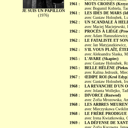
1961 :
MOTS CROISÉS (Krzyz
avec Bogumil Kobiela, Tad
JE SUIS UN PAPILLON
1961 :
LES IDES DE MARS (Id
(1976)
avec Gustaw Holoubek, Lu
1962 :
UN SCANDALE À HELLB
avec Maciej Maciejewski, 
1962 :
PROCÈS À LIÈGE (Proce
avec Adam Hanuszkiewicz,
1962 :
LE FATALISTE ET SON M
avec Jan Matyjaszkiewicz,
1962 :
S'IL VOUS PLAÎT, ÉTEIG
avec Aleksandra Slaska, 
1965 :
L'AVARE (Skapiec)
avec Gustaw Holoubek, Ro
1965 :
BELLE HÉLÈNE (Piekna
avec Kalina Jedrusik, Mi
1967 :
ŒDIPE ROI (Krol Edyp
avec Gustaw Holoubek, Ire
1968 :
LA REVANCHE D'UN ORP
avec Jolanta Wollejko, Ta
1968 :
DIVORCE (Rozwod)
avec Zofia Mrozowska, An
1968 :
LES ARBRES MEURENT D
avec Mieczyskawa Cwiklin
1968 :
LE FRÈRE PRODIGUE (
avec Irena Kwiatkowska, 
1969 :
LA DÉFENSE DE XANTH
avec Zofia Kucowna, Ign