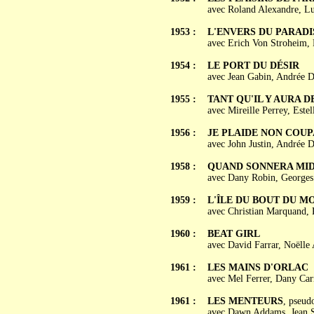
avec Roland Alexandre, Lu
1953 :
L'ENVERS DU PARADI
avec Erich Von Stroheim, E
1954 :
LE PORT DU DÉSIR
avec Jean Gabin, Andrée D
1955 :
TANT QU'IL Y AURA 
avec Mireille Perrey, Este
1956 :
JE PLAIDE NON COUPAB
avec John Justin, Andrée D
1958 :
QUAND SONNERA MID
avec Dany Robin, Georges 
1959 :
L'ÎLE DU BOUT DU M
avec Christian Marquand,
1960 :
BEAT GIRL
avec David Farrar, Noëlle 
1961 :
LES MAINS D'ORLAC
avec Mel Ferrer, Dany Car
1961 :
LES MENTEURS
, pseu
avec Dawn Addams, Jean Se