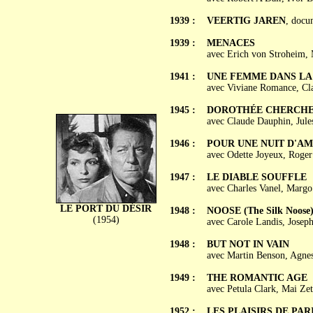
1939 :
VEERTIG JAREN
, docu
1939 :
MENACES
avec Erich von Stroheim, M
1941 :
UNE FEMME DANS LA
avec Viviane Romance, Cl
1945 :
DOROTHÉE CHERCHE
avec Claude Dauphin, Jule
1946 :
POUR UNE NUIT D'A
avec Odette Joyeux, Roger
1947 :
LE DIABLE SOUFFLE
avec Charles Vanel, Margo
LE PORT DU DÉSIR
1948 :
NOOSE (The Silk Noose
(1954)
avec Carole Landis, Joseph
1948 :
BUT NOT IN VAIN
avec Martin Benson, Agnes
1949 :
THE ROMANTIC AGE
avec Petula Clark, Mai Ze
1952 :
LES PLAISIRS DE PAR