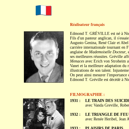
Réalisateur français
Edmond T. GRÉVILLE est né à Nice
Fils d'un pasteur anglican, il s'essa
Augusto Genina, René Clair et Abel
carrière internationale tournant en 
anglaise de
Mademoiselle Docteur
, 
ses meilleures réussites. Gréville a
Menaces
avec Erich von Stroheim a
Vanet et la meilleure adaptation d
illustrations de son talent. Injusteme
On peut ainsi mesurer l'importance d
Edmond T. Gréville est décédé à Ni
FILMOGRAPHIE :
1931 :
LE TRAIN DES SUICID
avec Vanda Greville, Robe
1932 :
LE TRIANGLE DE FEU
avec Renée Heribel, Jean A
1933 :
PLAISIRS DE PARIS