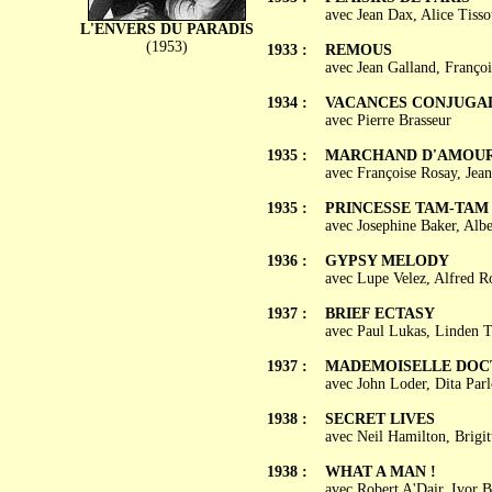
avec Jean Dax, Alice Tiss
L'ENVERS DU PARADIS
(1953)
1933 :
REMOUS
avec Jean Galland, Françoi
1934 :
VACANCES CONJUGA
avec Pierre Brasseur
1935 :
MARCHAND D'AMOU
avec Françoise Rosay, Jean
1935 :
PRINCESSE TAM-TAM
avec Josephine Baker, Alb
1936 :
GYPSY MELODY
avec Lupe Velez, Alfred R
1937 :
BRIEF ECTASY
avec Paul Lukas, Linden 
1937 :
MADEMOISELLE DOCTEU
avec John Loder, Dita Parl
1938 :
SECRET LIVES
avec Neil Hamilton, Brigi
1938 :
WHAT A MAN !
avec Robert A'Dair, Ivor 