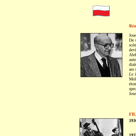
Réa
Jos
De s
scén
devi
Ale
aute
dial
ses 
Le 
Mol
éton
spec
Jose
FI
193
193