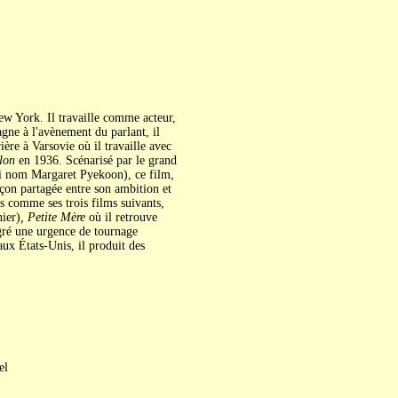
ew York. Il travaille comme acteur,
gne à l'avènement du parlant, il
ière à Varsovie où il travaille avec
lon
en 1936. Scénarisé par le grand
ai nom Margaret Pyekoon), ce film,
çon partagée entre son ambition et
s comme ses trois films suivants,
ier)
, Petite Mère
où il retrouve
gré une urgence de tournage
ux États-Unis, il produit des
el