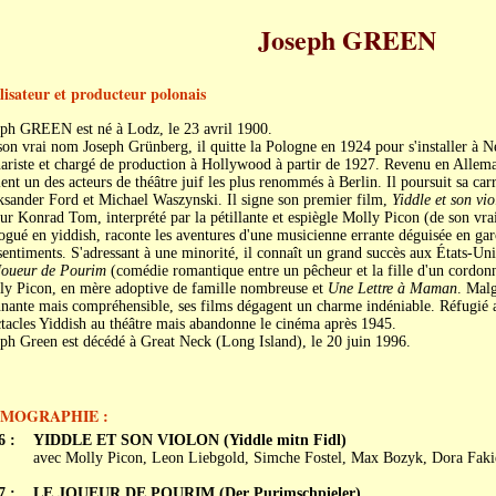
Joseph GREEN
lisateur et producteur polonais
eph GREEN est né à Lodz, le 23 avril 1900.
on vrai nom Joseph Grünberg, il quitte la Pologne en 1924 pour s'installer à N
ariste et chargé de production à Hollywood à partir de 1927. Revenu en Allema
ent un des acteurs de théâtre juif les plus renommés à Berlin. Il poursuit sa carr
ksander Ford et Michael Waszynski. Il signe son premier film,
Yiddle et son vio
ur Konrad Tom, interprété par la pétillante et espiègle Molly Picon (de son vr
ogué en yiddish, raconte les aventures d'une musicienne errante déguisée en gar
sentiments. S'adressant à une minorité, il connaît un grand succès aux États-Uni
Joueur de Pourim
(comédie romantique entre un pêcheur et la fille d'un cordonn
ly Picon, en mère adoptive de famille nombreuse et
Une Lettre à Maman
. Mal
nante mais compréhensible, ses films dégagent un charme indéniable. Réfugié a
tacles Yiddish au théâtre mais abandonne le cinéma après 1945.
ph Green est décédé à Great Neck (Long Island), le 20 juin 1996.
LMOGRAPHIE :
6 :
YIDDLE ET SON VIOLON (Yiddle mitn Fidl)
avec Molly Picon, Leon Liebgold, Simche Fostel, Max Bozyk, Dora Faki
7 :
LE JOUEUR DE POURIM (Der Purimschpieler)