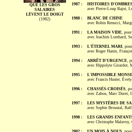
1987 :
HISTOIRES D'OMBRE
QUE LES GROS
avec Pierre-Loup Rajot, L
SALAIRES
LÈVENT LE DOIGT
1988 :
BLANC DE CHINE
(1982)
avec Robin Renucci, Margu
1991 :
LA MAISON VIDE
, pour
avec Joachim Lombard, Ser
1993 :
L'ÉTERNEL MARI
, pou
avec Roger Hanin, François
1994 :
ARRÊT D'URGENCE
, 
avec Hippolyte Girardot, M
1995 :
L'IMPOSSIBLE MONSI
avec Francis Huster, Évelyn
1996 :
CHASSÉS-CROISÉS
, p
avec Zabou, Marc Duret, I
1997 :
LES MYSTÈRES DE S
avec Sophie Broustal, Ralf
1998 :
LES GRANDS ENFANT
avec Christophe Malavoy, C
2002 :
UN MOIS À NOUS
, pou