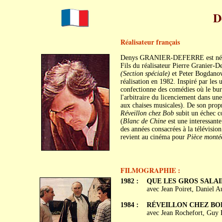
D
Réalisateur français
Denys GRANIER-DEFERRE est né à 
Fils du réalisateur Pierre Granier-D
(Section spéciale)
et Peter Bogdano
réalisation en 1982. Inspiré par les 
confectionne des comédies où le bu
l'arbitraire du licenciement dans une
aux chaises musicales). De son propr
Réveillon chez Bob
subit un échec co
(
Blanc de Chine
est une interessante
des années consacrées à la télévision 
revient au cinéma pour
Pièce monté
FILMOGRAPHIE :
1982 :
QUE LES GROS SALAI
avec Jean Poiret, Daniel A
1984 :
RÉVEILLON CHEZ BO
avec Jean Rochefort, Guy 