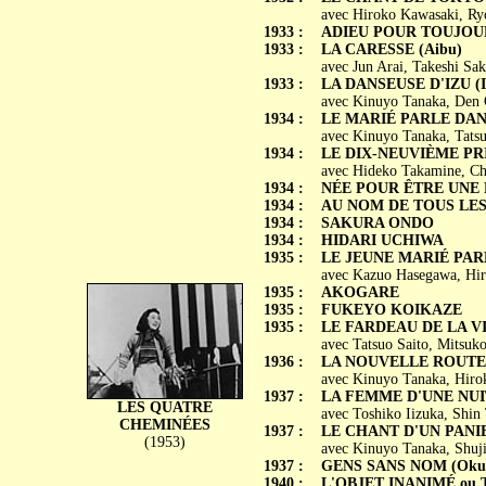
avec Hiroko Kawasaki, Ryo
1933 :
ADIEU POUR TOUJOURS 
1933 :
LA CARESSE (Aibu)
avec Jun Arai, Takeshi S
1933 :
LA DANSEUSE D'IZU (Iz
avec Kinuyo Tanaka, Den 
1934 :
LE MARIÉ PARLE DANS
avec Kinuyo Tanaka, Tats
1934 :
LE DIX-NEUVIÈME PRI
avec Hideko Takamine, Ch
1934 :
NÉE POUR ÊTRE UNE F
1934 :
AU NOM DE TOUS LES V
1934 :
SAKURA ONDO
1934 :
HIDARI UCHIWA
1935 :
LE JEUNE MARIÉ PARL
avec Kazuo Hasegawa, Hir
1935 :
AKOGARE
1935 :
FUKEYO KOIKAZE
1935 :
LE FARDEAU DE LA VIE 
avec Tatsuo Saito, Mitsu
1936 :
LA NOUVELLE ROUTE 
avec Kinuyo Tanaka, Hiro
1937 :
LA FEMME D'UNE NUIT
LES QUATRE
avec Toshiko Iizuka, Shin
CHEMINÉES
1937 :
LE CHANT D'UN PANIE
(1953)
avec Kinuyo Tanaka, Shuj
1937 :
GENS SANS NOM (Okus
1940 :
L'OBJET INANIMÉ ou T