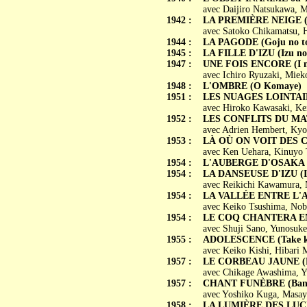
avec Daijiro Natsukawa, 
1942 :
LA PREMIÈRE NEIGE (S
avec Satoko Chikamatsu, 
1944 :
LA PAGODE (Goju no t
1945 :
LA FILLE D'IZU (Izu no
1947 :
UNE FOIS ENCORE (I ma
avec Ichiro Ryuzaki, Mie
1948 :
L'OMBRE (O Komaye)
1951 :
LES NUAGES LOINTAIN
avec Hiroko Kawasaki, K
1952 :
LES CONFLITS DU MAT
avec Adrien Hembert, Kyo
1953 :
LÀ OÙ ON VOIT DES 
avec Ken Uehara, Kinuyo 
1954 :
L'AUBERGE D'OSAKA (
1954 :
LA DANSEUSE D'IZU (Iz
avec Reikichi Kawamura,
1954 :
LA VALLÉE ENTRE L'AM
avec Keiko Tsushima, Nob
1954 :
LE COQ CHANTERA ENC
avec Shuji Sano, Yunosuke
1955 :
ADOLESCENCE (Take k
avec Keiko Kishi, Hibari 
1957 :
LE CORBEAU JAUNE (Ki
avec Chikage Awashima, Yu
1957 :
CHANT FUNÈBRE (Ban
avec Yoshiko Kuga, Masay
1958 :
LA LUMIÈRE DES LUCI