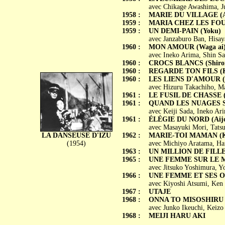
avec Chikage Awashima, J
1958 :
MARIE DU VILLAGE (Ar
1959 :
MARIA CHEZ LES FOURM
1959 :
UN DEMI-PAIN (Yoku)
avec Janzaburo Ban, Hisay
1960 :
MON AMOUR (Waga ai
avec Ineko Arima, Shin S
1960 :
CROCS BLANCS (Shiroi
1960 :
REGARDE TON FILS (Ku
1960 :
LES LIENS D'AMOUR (Ka
avec Hizuru Takachiho, M
1961 :
LE FUSIL DE CHASSE (
1961 :
QUAND LES NUAGES SE 
avec Keiji Sada, Ineko Ar
1961 :
ÉLÉGIE DU NORD (Aijo 
avec Masayuki Mori, Tats
LA DANSEUSE D'IZU
1962 :
MARIE-TOI MAMAN (Kaa
(1954)
avec Michiyo Aratama, Ha
1963 :
UN MILLION DE FILLES
1965 :
UNE FEMME SUR LE MO
avec Jitsuko Yoshimura, Y
1966 :
UNE FEMME ET SES ONZ
avec Kiyoshi Atsumi, Ken 
1967 :
UTAJE
1968 :
ONNA TO MISOSHIRU
avec Junko Ikeuchi, Keiz
1968 :
MEIJI HARU AKI