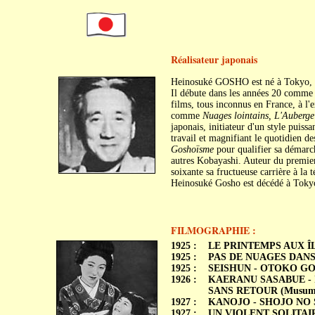
Réalisateur japonais
Heinosuké GOSHO est né à Tokyo, l
Il débute dans les années 20 comme 
films, tous inconnus en France, à l'
comme
Nuages lointains, L'Auberge
japonais, initiateur d'un style puissan
travail et magnifiant le quotidien de
Goshoïsme
pour qualifier sa démarc
autres Kobayashi. Auteur du premier
soixante sa fructueuse carrière à la t
Heinosuké Gosho est décédé à Tokyo
FILMOGRAPHIE :
1925 :
LE PRINTEMPS AUX ÎLE
1925 :
PAS DE NUAGES DANS LE
1925 :
SEISHUN - OTOKO G
1926 :
KAERANU SASABUE - 
SANS RETOUR (Musum
1927 :
KANOJO - SHOJO NO 
1927 :
UN VIOLENT SOLITAIRE