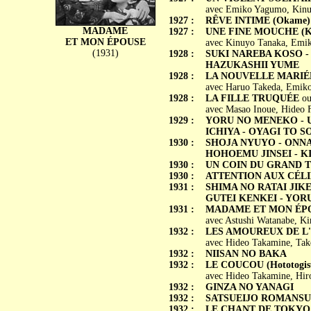
avec Emiko Yagumo, Kinuy
1927 :
RÊVE INTIME (Okame)
MADAME
1927 :
UNE FINE MOUCHE (Ka
ET MON ÉPOUSE
avec Kinuyo Tanaka, Emik
(1931)
1928 :
SUKI NAREBA KOSO -
HAZUKASHII YUME
1928 :
LA NOUVELLE MARIÉE 
avec Haruo Takeda, Emiko
1928 :
LA FILLE TRUQUÉE
o
avec Masao Inoue, Hideo F
1929 :
YORU NO MENEKO - U
ICHIYA - OYAGI TO 
1930 :
SHOJA NYUYO - ONNA
HOHOEMU JINSEI - K
1930 :
UN COIN DU GRAND TO
1930 :
ATTENTION AUX CÉLIBA
1931 :
SHIMA NO RATAI JIKE
GUTEI KENKEI - YOR
1931 :
MADAME ET MON ÉPOU
avec Astushi Watanabe, Ki
1932 :
LES AMOUREUX DE L'AU
avec Hideo Takamine, Tak
1932 :
NIISAN NO BAKA
1932 :
LE COUCOU (Hototogis
avec Hideo Takamine, Hir
1932 :
GINZA NO YANAGI
1932 :
SATSUEIJO ROMANSU,
1932 :
LE CHANT DE TOKYO (