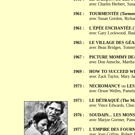
avec Charles Herbert, Sus
1961 :
TOURMENTÉE (Tormen
avec Susan Gordon, Richar
1961 :
L'ÉPÉE ENCHANTÉE (T
avec Gary Lockwood, Basi
1965 :
LE VILLAGE DES GÉANTS
avec Beau Bridges, Tommy
1967 :
PICTURE MOMMY DE
avec Don Ameche, Martha 
1969 :
HOW TO SUCCEED WI
avec Zack Taylor, Mary Ja
1973 :
NECROMANCY
ou
LES
avec Orson Welles, Pamela
1973 :
LE DÉTRAQUÉ (The Ma
avec Vince Edwards, Chuck
1976 :
SOUDAIN... LES MONST
avec Marjoe Gortner, Pame
1977 :
L'EMPIRE DES FOURMIS
avec Joan Collins, Robert 