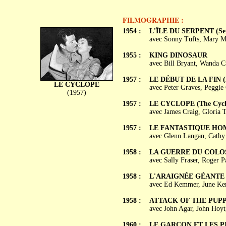
FILMOGRAPHIE :
1954 :
L'ÎLE DU SERPENT (Ser
avec Sonny Tufts, Mary 
1955 :
KING DINOSAUR
avec Bill Bryant, Wanda Cu
1957 :
LE DÉBUT DE LA FIN (B
LE CYCLOPE
avec Peter Graves, Peggi
(1957)
1957 :
LE CYCLOPE (The Cycl
avec James Craig, Gloria 
1957 :
LE FANTASTIQUE HOMM
avec Glenn Langan, Cathy
1958 :
LA GUERRE DU COLOSSE 
avec Sally Fraser, Roger 
1958 :
L'ARAIGNÉE GÉANTE (Ea
avec Ed Kemmer, June Ken
1958 :
ATTACK OF THE PUP
avec John Agar, John Hoyt
1960 :
LE GARÇON ET LES PIRA