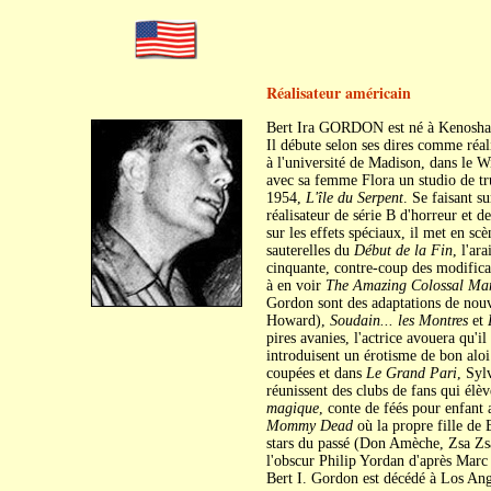
Réalisateur américain
Bert Ira GORDON est né à Kenosha 
Il débute selon ses dires comme réalis
à l'université de Madison, dans le Wi
avec sa femme Flora un studio de tru
1954,
L'île du Serpent
. Se faisant s
réalisateur de série B d'horreur et d
sur les effets spéciaux, il met en sc
sauterelles du
Début de la Fin
, l'ar
cinquante, contre-coup des modificat
à en voir
The Amazing Colossal Ma
Gordon sont des adaptations de no
Howard),
Soudain... les Montres
et
pires avanies, l'actrice avouera qu'il
introduisent un érotisme de bon al
coupées et dans
Le Grand Pari
, Syl
réunissent des clubs de fans qui élè
magique
, conte de féés pour enfant
Mommy Dead
où la propre fille de 
stars du passé (Don Amèche, Zsa Zsa
l'obscur Philip Yordan d'après Marc
Bert I. Gordon est décédé à Los Ang