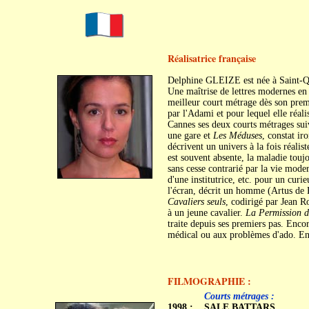
Réalisatrice française
Delphine GLEIZE est née à Saint-Qu
Une maîtrise de lettres modernes en p
meilleur court métrage dès son prem
par l'Adami et pour lequel elle réal
Cannes ses deux courts métrages su
une gare et
Les Méduses
, constat ir
décrivent un univers à la fois réalist
est souvent absente, la maladie touj
sans cesse contrarié par la vie mode
d'une institutrice, etc. pour un cur
l'écran, décrit un homme (Artus de 
Cavaliers seuls
, codirigé par Jean R
à un jeune cavalier.
La Permission d
traite depuis ses premiers pas. Enco
médical ou aux problèmes d'ado. En qu
FILMOGRAPHIE :
c
c
Courts métrages :
1998 :
SALE BATTARS