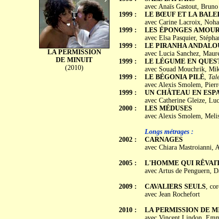
avec Anaïs Gastout, Bruno 
1999 :
LE BŒUF ET LA BALE
avec Carine Lacroix, Noh
1999 :
LES ÉPONGES AMOU
avec Elsa Pasquier, Stéph
1999 :
LE PIRANHA ANDALO
LA PERMISSION
avec Lucia Sanchez, Maur
DE MINUIT
1999 :
LE LÉGUME EN QUES
(2010)
avec Souad Mouchrik, Mik
1999 :
LE BÉGONIA PILÉ
,
Tal
avec Alexis Smolem, Pier
1999 :
UN CHÂTEAU EN ESP
avec Catherine Gleize, Luc
2000 :
LES MÉDUSES
avec Alexis Smolem, Melis
Longs métrages :
2002 :
CARNAGES
avec Chiara Mastroianni, 
2005 :
L'HOMME QUI RÊVAIT
avec Artus de Penguern, Da
2009 :
CAVALIERS SEULS
, co
avec Jean Rochefort
2010 :
LA PERMISSION DE M
avec Vincent Lindon, Emma