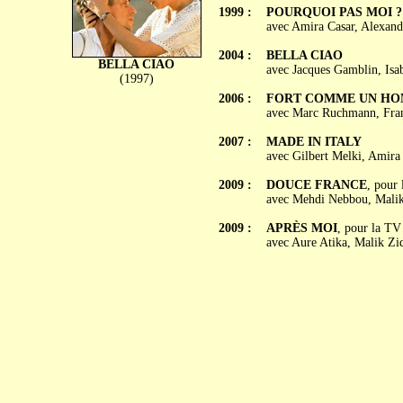
1999 :
POURQUOI PAS MOI ?
avec Amira Casar, Alexand
2004 :
BELLA CIAO
BELLA CIAO
avec Jacques Gamblin, Isab
(1997)
2006 :
FORT COMME UN H
avec Marc Ruchmann, Fran
2007 :
MADE IN ITALY
avec Gilbert Melki, Amira 
2009 :
DOUCE FRANCE
, pour
avec Mehdi Nebbou, Malik
2009 :
APRÈS MOI
, pour la TV
avec Aure Atika, Malik Zi