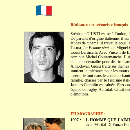
Réalisateur et scénariste français
Stéphane GIUSTI est né à Toulon, l
De parents d'origine italienne, il est
études de cinéma, il travaille pour la
Tasma,
La Femme révée
de Miguel 
Louis Bertucelli. Avec Vincent de Br
comique Michel Courtemanche. Il si
de l'homosexualité pour décrire l'am
Almodovar, Giusti traite ses thèmes
soutient la tolérance pour les mours.
torero, le tout dans le cadre enchan
famille, chassée par le fascisme ital
Jacques Gamblin est saluée.
Fort c
équipe de rugby. Au total, Giusti de
d'émotions.
FILMOGRAPHIE :
1997 :
L'HOMME QUE J'AIM
avec Martial Di Fonzo Bo, 