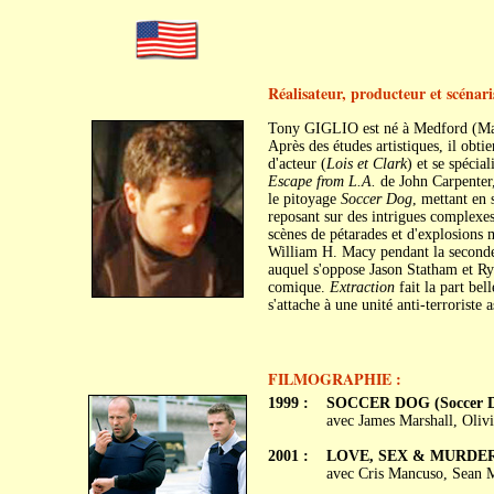
Réalisateur, producteur et scénari
Tony GIGLIO est né à Medford (Mass
Après des études artistiques, il obti
d'acteur (
Lois et Clark
) et se spécia
Escape from L.A.
de John Carpenter
le pitoyage
Soccer Dog
, mettant en
reposant sur des intrigues complexes 
scènes de pétarades et d'explosions 
William H. Macy pendant la second
auquel s'oppose Jason Statham et R
comique.
Extraction
fait la part be
s'attache à une unité anti-terroriste
FILMOGRAPHIE :
1999 :
SOCCER DOG (Soccer Do
avec James Marshall, Oliv
2001 :
LOVE, SEX & MURDER (
avec Cris Mancuso, Sean 