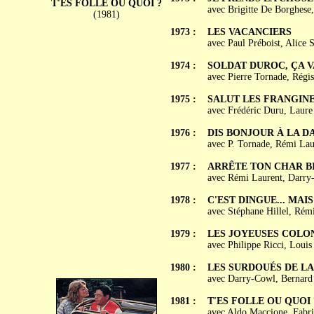
T'ES FOLLE OU QUOI ?
avec Brigitte De Borghese
(1981)
1973 :
LES VACANCIERS
avec Paul Préboist, Alice 
1974 :
SOLDAT DUROC, ÇA V
avec Pierre Tornade, Régi
1975 :
SALUT LES FRANGIN
avec Frédéric Duru, Laure 
1976 :
DIS BONJOUR À LA D
avec P. Tornade, Rémi Lau
1977 :
ARRÊTE TON CHAR BI
avec Rémi Laurent, Darry-
1978 :
C'EST DINGUE... MAIS
avec Stéphane Hillel, Rém
1979 :
LES JOYEUSES COLO
avec Philippe Ricci, Loui
1980 :
LES SURDOUÉS DE L
avec Darry-Cowl, Bernard L
1981 :
T'ES FOLLE OU QUOI 
avec Aldo Maccione, Fabri