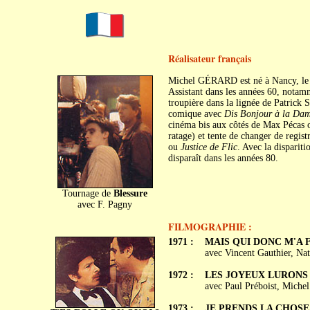
Réalisateur français
Michel GÉRARD est né à Nancy, le 
Assistant dans les années 60, notamm
troupière dans la lignée de Patrick
comique avec
Dis Bonjour à la Dame
cinéma bis aux côtés de Max Pécas o
ratage) et tente de changer de regis
ou
Justice de Flic
. Avec la disparit
disparaît dans les années 80.
Tournage de
Blessure
avec F. Pagny
FILMOGRAPHIE :
1971 :
MAIS QUI DONC M'A F
avec Vincent Gauthier, Na
1972 :
LES JOYEUX LURONS
avec Paul Préboist, Michel
1973 :
JE PRENDS LA CHOSE