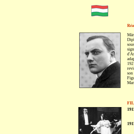
Réa
Már
Dipl
sous
sign
d'As
adap
192
rev
son 
Figu
Mart
FI
191
191