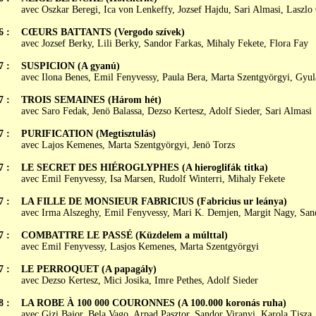
avec Oszkar Beregi, Ica von Lenkeffy, Jozsef Hajdu, Sari Almasi, Laszlo
6 :
CŒURS BATTANTS (Vergodo szívek)
avec Jozsef Berky, Lili Berky, Sandor Farkas, Mihaly Fekete, Flora Fay
7 :
SUSPICION (A gyanú)
avec Ilona Benes, Emil Fenyvessy, Paula Bera, Marta Szentgyörgyi, Gyu
7 :
TROIS SEMAINES (Három hét)
avec Saro Fedak, Jenö Balassa, Dezso Kertesz, Adolf Sieder, Sari Almasi
7 :
PURIFICATION (Megtisztulás)
avec Lajos Kemenes, Marta Szentgyörgyi, Jenö Torzs
7 :
LE SECRET DES HIÉROGLYPHES (A hieroglifák titka)
avec Emil Fenyvessy, Isa Marsen, Rudolf Winterri, Mihaly Fekete
7 :
LA FILLE DE MONSIEUR FABRICIUS (Fabricius ur leánya)
avec Irma Alszeghy, Emil Fenyvessy, Mari K. Demjen, Margit Nagy, San
7 :
COMBATTRE LE PASSÉ (Küzdelem a múlttal)
avec Emil Fenyvessy, Lasjos Kemenes, Marta Szentgyörgyi
7 :
LE PERROQUET (A papagály)
avec Dezso Kertesz, Mici Josika, Imre Pethes, Adolf Sieder
8 :
LA ROBE À 100 000 COURONNES (A 100.000 koronás ruha)
avec Gizi Bajor, Bela Vago, Arpad Pasztor, Sandor Viranyi, Karola Tisza