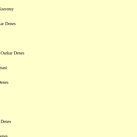
 Szeremy
kar Denes
, Oszkar Denes
masi
Denes
 Denes
enes