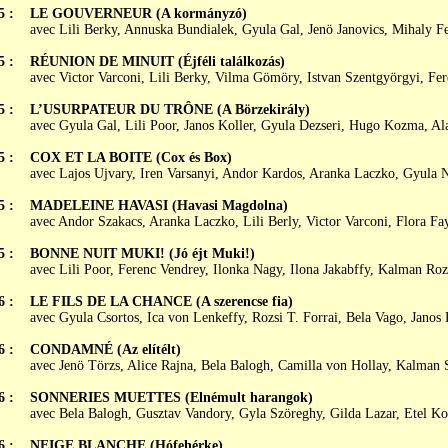
5 :
LE GOUVERNEUR (A kormányzó)
avec Lili Berky, Annuska Bundialek, Gyula Gal, Jenö Janovics, Mihaly F
5 :
RÉUNION DE MINUIT (Éjféli találkozás)
avec Victor Varconi, Lili Berky, Vilma Gömöry, Istvan Szentgyörgyi, Fe
5 :
L’USURPATEUR DU TRÔNE (A Börzekirály)
avec Gyula Gal, Lili Poor, Janos Koller, Gyula Dezseri, Hugo Kozma, Al
5 :
COX ET LA BOITE (Cox és Box)
avec Lajos Ujvary, Iren Varsanyi, Andor Kardos, Aranka Laczko, Gyula 
5 :
MADELEINE HAVASI (Havasi Magdolna)
avec Andor Szakacs, Aranka Laczko, Lili Berly, Victor Varconi, Flora Fa
5 :
BONNE NUIT MUKI! (Jó éjt Muki!)
avec Lili Poor, Ferenc Vendrey, Ilonka Nagy, Ilona Jakabffy, Kalman Ro
6 :
LE FILS DE LA CHANCE (A szerencse fia)
avec Gyula Csortos, Ica von Lenkeffy, Rozsi T. Forrai, Bela Vago, Jano
6 :
CONDAMNÉ (Az elítélt)
avec Jenö Törzs, Alice Rajna, Bela Balogh, Camilla von Hollay, Kalman
6 :
SONNERIES MUETTES (Elnémult harangok)
avec Bela Balogh, Gusztav Vandory, Gyla Szöreghy, Gilda Lazar, Etel Ko
6 :
NEIGE BLANCHE (Hófehérke)