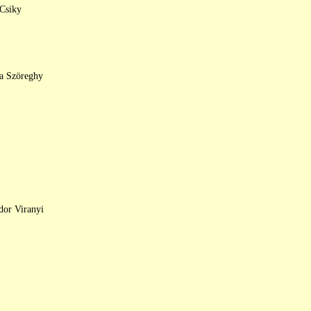
 Csiky
la Szöreghy
dor Viranyi