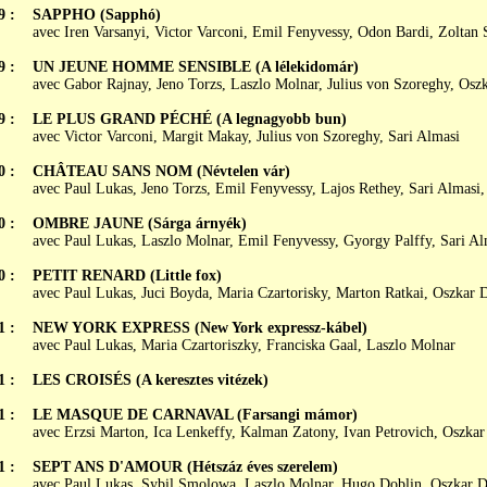
9 :
SAPPHO (Sapphó)
avec Iren Varsanyi, Victor Varconi, Emil Fenyvessy, Odon Bardi, Zoltan
9 :
UN JEUNE HOMME SENSIBLE (A lélekidomár)
avec Gabor Rajnay, Jeno Torzs, Laszlo Molnar, Julius von Szoreghy, Osz
9 :
LE PLUS GRAND PÉCHÉ (A legnagyobb bun)
avec Victor Varconi, Margit Makay, Julius von Szoreghy, Sari Almasi
0 :
CHÂTEAU SANS NOM (Névtelen vár)
avec Paul Lukas, Jeno Torzs, Emil Fenyvessy, Lajos Rethey, Sari Almasi
0 :
OMBRE JAUNE (Sárga árnyék)
avec Paul Lukas, Laszlo Molnar, Emil Fenyvessy, Gyorgy Palffy, Sari Al
0 :
PETIT RENARD (Little fox)
avec Paul Lukas, Juci Boyda, Maria Czartorisky, Marton Ratkai, Oszkar 
1 :
NEW YORK EXPRESS (New York expressz-kábel)
avec Paul Lukas, Maria Czartoriszky, Franciska Gaal, Laszlo Molnar
1 :
LES CROISÉS (A keresztes vitézek)
1 :
LE MASQUE DE CARNAVAL (Farsangi mámor)
avec Erzsi Marton, Ica Lenkeffy, Kalman Zatony, Ivan Petrovich, Oszkar
1 :
SEPT ANS D'AMOUR (Hétszáz éves szerelem)
avec Paul Lukas, Sybil Smolowa, Laszlo Molnar, Hugo Doblin, Oszkar D