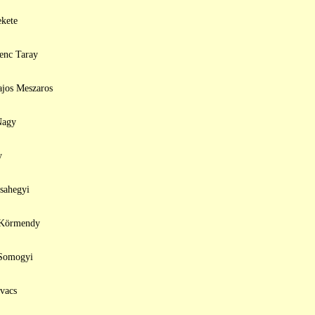
ekete
renc Taray
ajos Meszaros
Nagy
y
zsahegyi
s Körmendy
 Somogyi
vacs