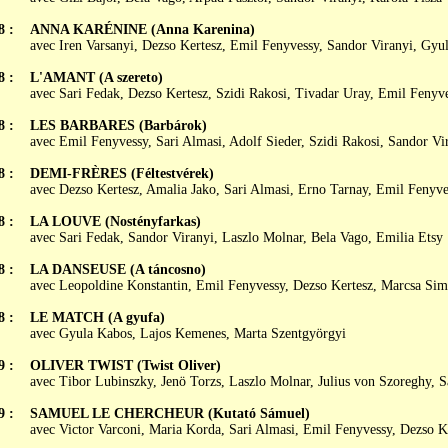
8 :
ANNA KARÉNINE (Anna Karenina)
avec Iren Varsanyi, Dezso Kertesz, Emil Fenyvessy, Sandor Viranyi, Gyul
8 :
L'AMANT (A szereto)
avec Sari Fedak, Dezso Kertesz, Szidi Rakosi, Tivadar Uray, Emil Fenyv
8 :
LES BARBARES (Barbárok)
avec Emil Fenyvessy, Sari Almasi, Adolf Sieder, Szidi Rakosi, Sandor Vi
8 :
DEMI-FRÈRES (Féltestvérek)
avec Dezso Kertesz, Amalia Jako, Sari Almasi, Erno Tarnay, Emil Fenyve
8 :
LA LOUVE (Nostényfarkas)
avec Sari Fedak, Sandor Viranyi, Laszlo Molnar, Bela Vago, Emilia Etsy
8 :
LA DANSEUSE (A táncosno)
avec Leopoldine Konstantin, Emil Fenyvessy, Dezso Kertesz, Marcsa Sim
8 :
LE MATCH (A gyufa)
avec Gyula Kabos, Lajos Kemenes, Marta Szentgyörgyi
9 :
OLIVER TWIST (Twist Oliver)
avec Tibor Lubinszky, Jenö Torzs, Laszlo Molnar, Julius von Szoreghy, S
9 :
SAMUEL LE CHERCHEUR (Kutató Sámuel)
avec Victor Varconi, Maria Korda, Sari Almasi, Emil Fenyvessy, Dezso K