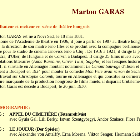
Marton GARAS
lisateur et metteur en scène de théâtre hongrois
ton GARAS est né à Novi Sad, le 18 mai 1881.
ômé de l'Académie de théâtre en 1906, il joue à partir de 1907 au théâtre hongr
 la direction de son maître Jeno Illés et se produit avec la compagnie berlinoi
e pour le studio de cinéma Janovics Jeno à Cluj . De 1916 à 1921, il dirige la
tra, d'Uher, de Hungaria et de Corvin à Budapest. Il dirige 35 films muets avec
tations littéraires (
Anna Karénine, Oliver Twist, Sappho
) et les fresques histori
1, il s'installe en Allemagne montant notamment
Le Canard Sauvage
d’Ibsen e
ient à Budapest en 1924 pour monter la comédie
Mon Père avait raison
de Sacha
travail sur
Christophe Colomb
, tourné en Allemagne et qui constitue sa dernièr
re marquante de la production hongroise de films muets, il disparaît brutalemen
on Garas est décédé à Budapest, le 26 juin 1930.
LMOGRAPHIE :
5 :
APPEL DU CIMETIÈRE (Tetemrehívás)
avec Gyula Gal, Lili Berky, Istvan Szentgyörgyi, Andor Szakacs, Flora F
5 :
LE JOUEUR (Der Spieler)
avec Alexander von Antalffy, Erna Morena, Viktor Senger, Hermann Sel