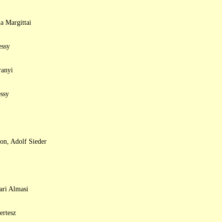
a Margittai
essy
ranyi
ssy
on, Adolf Sieder
ari Almasi
ertesz