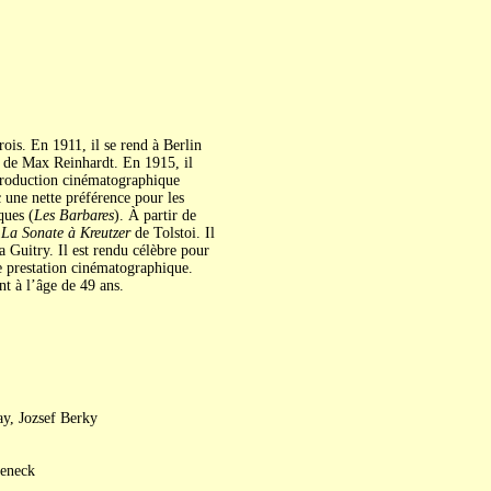
ois. En 1911, il se rend à Berlin
se de Max Reinhardt. En 1915, il
 production cinématographique
 une nette préférence pour les
ques (
Les Barbares
). À partir de
t
La Sonate à Kreutzer
de Tolstoi. Il
 Guitry. Il est rendu célèbre pour
e prestation cinématographique.
t à l’âge de 49 ans.
ay, Jozsef Berky
deneck