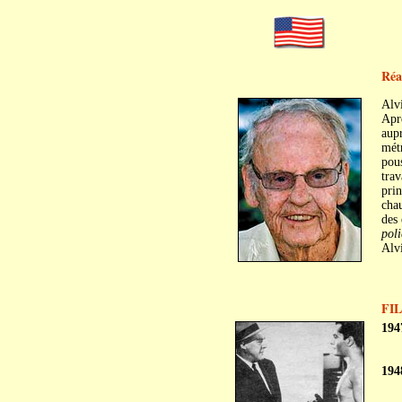
Réa
Alv
Aprè
aupr
mét
pou
trav
prin
chau
des
poli
Alvi
FI
194
194