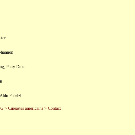
ster
 Shannon
ng, Patty Duke
on
Aldo Fabrizi
 G
>
Cinéastes américains
>
Contact