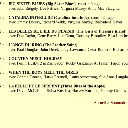
8 :
BIG SISTER BLUES (Big Sister Blues)
, court métrage
avec John Ridgely, Lee Patrick, Virginia Maxey, Anna Mae Slaughter
8 :
CATALINA INTERLUDE (Catalina Interlude)
, court métrage
avec Jimmy Dorsey, Richard Webb, Virginia Maxey, Bernadene Hayes
3 :
LES BELLES DE L'ÎLE DU PLAISIR (The Girls of Pleasure Island)
avec Don Taylor, Gene Barry, Leo Genn, Dorothy Bromiley, Elsa Lanche
6 :
L'ANGE DU RING (The Leather Saint)
avec Paul Douglas, John Derek, Jody Lawrance, Cesar Romero, Richard
8 :
COUNTRY MUSIC HOLIDAY
avec Ferlin Husky, Zsa Zsa Gabor, Rocky Graziano, Al Fisher, Faron You
5 :
WHEN THE BOYS MEET THE GIRLS
avec Connie Francis, Harve Presnell, Louis Armstrong, Sue Anne Langd
7 :
LA BELLE ET LE SERPENT (Three Bites of the Apple)
avec David McCallum, Sylva Koscina, Harvey Korman, Tammy Grimes, 
Accueil
>
Sommaire