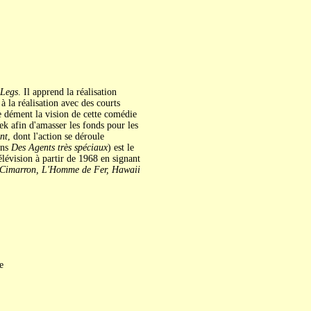
 Legs
. Il apprend la réalisation
la réalisation avec des courts
e dément la vision de cette comédie
ek afin d'amasser les fonds pour les
nt
, dont l'action se déroule
ans
Des Agents très spéciaux
) est le
lévision à partir de 1968 en signant
Cimarron, L'Homme de Fer, Hawaii
e