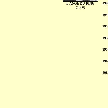
194
L'ANGE DU RING
(1956)
194
195
195
195
196
196