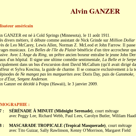
Alvin GANZER
lisateur américain
in GANZER est né à Cold Springs (Minnesota), le 11 août 1911.
s divers métiers, il débute comme assistant de Nick Grinde sur
Million Dollar
ès de Leo McCarey, Lewis Allen, Norman Z. McLeod et John Farrow. Il passe à 
rages musicaux.
Les Belles de l'île du Plaisir
bénéficie d'un titre accrocheur qu
ssive. Avec
L'Ange du Ring
, un prêtre ancien boxeur entraîne le jeune John Der
aux d'un hôpital. Il signe une ultime comédie sentimentale,
La Belle et le Serpe
cipalement dans un bus d'excursion dont David McCallum (qu'il avait dirigé d
ffeur et Sylva Koscina, la guide de charme. Il se consacre exclusivement à la té
 épisodes de
Ne mangez pas les marguerites
avec Doris Day, puis de
Gunsmoke, 
ce d'État, Sergent Anderson
.
n Ganzer est décédé à Poipu (Hawaii), le 3 janvier 2009.
LMOGRAPHIE :
7 :
SÉRÉNADE À MINUIT (Midnight Serenade)
, court métrage
avec Peggy Lee, Richard Webb, Paul Lees, Carolyn Butler, Wililam Haad
8 :
MASCARADE TROPICALE (Tropical Masquerade)
, court métrage
avec Tito Guizar, Sally Rawlinson, Kenny O'Morrison, Margaret Field