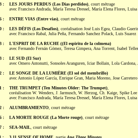
3 :
LES JOURS PERDUS (Los Días perdidos)
, court métrage
avec Francisco Andrada, María Teresa Dressel, María Elena Flores, Luis
6 :
ENTRE VIAS (Entre vías)
, court métrage
0 :
LES DÉFIS (Los Desafios)
, coréalisation José Luis Egea, Claudio Gueri
avec Francisco Rabal, Julia Peña, Fernando Sanchez Polack, Luis Suarez
3 :
L'ESPRIT DE LA RUCHE ((El espiritu de la colmena)
avec Fernando Fernán Gómez, Teresa Gimpera, Ana Torrent, Isabel Teller
3 :
LE SUD (El Sur)
avec Omero Antonutti, Sonsoles Aranguren, Iciar Bollain, Lola Cardona,
2 :
LE SONGE DE LA LUMIÈRE (El sol del membrillo)
avec Antonio López García, Enrique Gran, Maria Moreno, Jose Carretero
1 :
THE TRUMPET (Ten Minutes Older: The Trumpet)
,
coréalisation W. Wenders, J. Jarmusch, W. Herzog, Ch. Kaige, Spike Lee
avec Francisco Andrada, María Teresa Dressel, María Elena Flores, Luis
2 :
ALUMBRAMIENTO
, court métrage
6 :
LA MORTE ROUGE (La Morte rouge)
, court métrage
7 :
SEA-MAIL
, court métrage
1 :
3.11 SENSE OF HOME
, partie
Ana Three Minutes