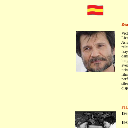
Réa
Vict
Lice
Art
rela
fray
dans
lon
avec
prix
film
perf
sile
disp
FI
196
196