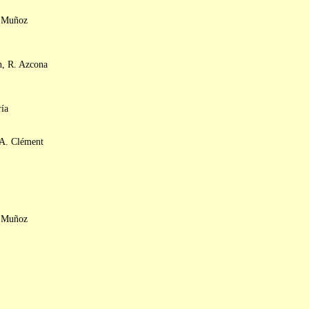
a Muñoz
n, R. Azcona
ía
 A. Clément
a Muñoz