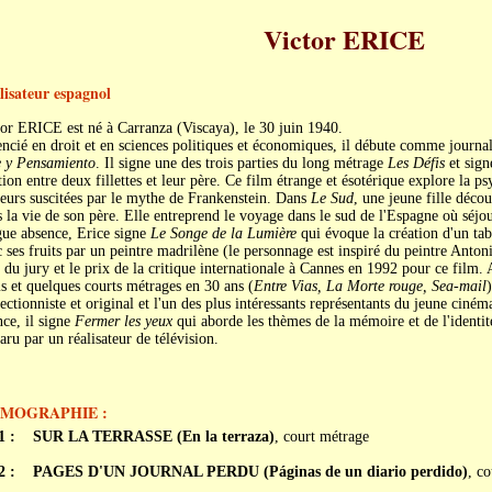
Victor ERICE
lisateur espagnol
or ERICE est né à Carranza (Viscaya), le 30 juin 1940.
ncié en droit et en sciences politiques et économiques, il débute comme journal
e y Pensamiento
. Il signe une des trois parties du long métrage
Les Défis
et sign
tion entre deux fillettes et leur père. Ce film étrange et ésotérique explore la ps
eurs suscitées par le mythe de Frankenstein. Dans
Le Sud
, une jeune fille déco
 la vie de son père. Elle entreprend le voyage dans le sud de l'Espagne où séj
gue absence, Erice signe
Le Songe de la Lumière
qui évoque la création d'un tab
 ses fruits par un peintre madrilène (le personnage est inspiré du peintre Anton
 du jury et le prix de la critique internationale à Cannes en 1992 pour ce film.
s et quelques courts métrages en 30 ans (
Entre Vias, La Morte rouge, Sea-mail
ectionniste et original et l'un des plus intéressants représentants du jeune ciné
nce, il signe
Fermer les yeux
qui aborde les thèmes de la mémoire et de l'identit
aru par un réalisateur de télévision.
LMOGRAPHIE :
1 :
SUR LA TERRASSE (En la terraza)
, court métrage
2 :
PAGES D'UN JOURNAL PERDU (Páginas de un diario perdido)
, c