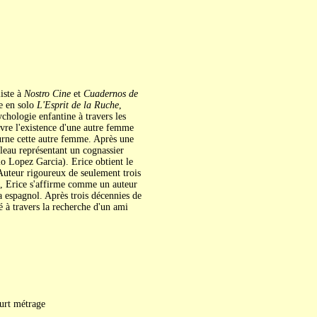
iste à
Nostro Cine
et
Cuadernos de
e en solo
L'Esprit de la Ruche
,
ychologie enfantine à travers les
uvre l'existence d'une autre femme
ourne cette autre femme. Après une
leau représentant un cognassier
io Lopez Garcia). Erice obtient le
 Auteur rigoureux de seulement trois
), Erice s'affirme comme un auteur
ma espagnol. Après trois décennies de
é à travers la recherche d'un ami
ourt métrage