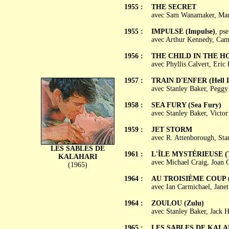
1955 :
THE SECRET
avec Sam Wanamaker, Mand
1955 :
IMPULSE (Impulse)
, ps
avec Arthur Kennedy, Came
1956 :
THE CHILD IN THE H
avec Phyllis Calvert, Eri
1957 :
TRAIN D'ENFER (Hell D
avec Stanley Baker, Pegg
1958 :
SEA FURY (Sea Fury)
avec Stanley Baker, Victo
1959 :
JET STORM
avec R. Attenborough, Sta
LES SABLES DE
1961 :
L'ÎLE MYSTÉRIEUSE (Th
KALAHARI
avec Michael Craig, Joan 
(1965)
1964 :
AU TROISIÈME COUP (H
avec Ian Carmichael, Jane
1964 :
ZOULOU (Zulu)
avec Stanley Baker, Jack 
1965 :
LES SABLES DE KALAHAR