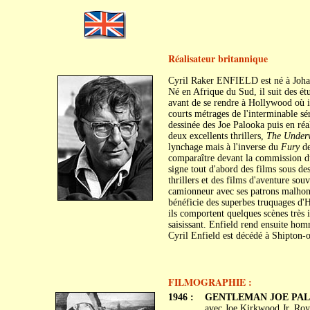
Réalisateur britannique
Cyril Raker ENFIELD est né à Joha
Né en Afrique du Sud, il suit des étu
avant de se rendre à Hollywood où il 
courts métrages de l'interminable sé
dessinée des Joe Palooka puis en réa
deux excellents thrillers,
The Underw
lynchage mais à l'inverse du
Fury
de
comparaître devant la commission du 
signe tout d'abord des films sous d
thrillers et des films d'aventure sou
camionneur avec ses patrons malhon
bénéficie des superbes truquages d
ils comportent quelques scènes très
saisissant. Enfield rend ensuite hom
Cyril Enfield est décédé à Shipton-o
FILMOGRAPHIE :
1946 :
GENTLEMAN JOE PA
avec Joe Kirkwood Jr, Roy