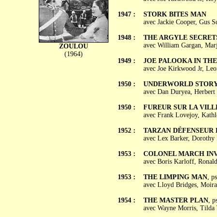
1947 :
STORK BITES MAN
avec Jackie Cooper, Gus Sc
1948 :
THE ARGYLE SECRET
avec William Gargan, Marj
ZOULOU
(1964)
1949 :
JOE PALOOKA IN THE
avec Joe Kirkwood Jr, Leo
1950 :
UNDERWORLD STORY (T
avec Dan Duryea, Herbert
1950 :
FUREUR SUR LA VILLE 
avec Frank Lovejoy, Kathl
1952 :
TARZAN DÉFENSEUR DE 
avec Lex Barker, Dorothy 
1953 :
COLONEL MARCH INV
avec Boris Karloff, Ronal
1953 :
THE LIMPING MAN
, p
avec Lloyd Bridges, Moira 
1954 :
THE MASTER PLAN
, 
avec Wayne Morris, Tilda