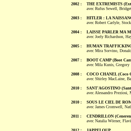
2002 :
THE EXTREMISTS (Ext
avec Rufus Sewell, Bridge
2003 :
HITLER : LA NAISSANCE 
avec Robert Carlyle, Stoc
2004 :
LAISSE PARLER MA MÈR
avec Joely Richardson, Ha
2005 :
HUMAN TRAFFICKIN
avec Mira Sorvino, Donal
2007 :
BOOT CAMP (Boot Cam
avec Mila Kunis, Gregory 
2008 :
COCO CHANEL (Coco C
avec Shirley MacLaine, B
2010 :
SANT'AGOSTINO (Sant'
avec Alessandro Preziosi,
2010 :
SOUS LE CIEL DE ROME 
avec James Cromwell, Nath
2011 :
CENDRILLON (Cenerent
avec Natalia Wörner, Flavi
2012 :
JAPPELOUP