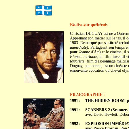
Réalisateur québécois
Christian DUGUAY est né à Outrem
Apprenant son métier sur le tas, il d
1983. Remarqué par sa sûreté techni
immédiate)
. Partageant son temps e
pour
Jeanne d'Arc
) et le cinéma, il
Planète hurlante
, un film inventif 
terroriste
, film d'espionnage maîtris
Duguay, peu connu, est un cinéaste d
émouvante évocation du cheval olym
FILMOGRAPHIE :
1991 :
THE HIDDEN ROOM
, 
1991 :
SCANNERS 2 (Scanners I
avec David Hewlett, Debora
1992 :
EXPLOSION IMMÉDIATE
avec Pierce Brosnan, Ron S