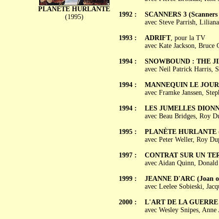
PLANÈTE HURLANTE
1992 :
SCANNERS 3 (Scanners I
(1995)
avec Steve Parrish, Lilian
1993 :
ADRIFT
, pour la TV
avec Kate Jackson, Bruce
1994 :
SNOWBOUND : THE JI
avec Neil Patrick Harris, 
1994 :
MANNEQUIN LE JOUR…
avec Framke Janssen, Step
1994 :
LES JUMELLES DIONNE (
avec Beau Bridges, Roy Du
1995 :
PLANÈTE HURLANTE (S
avec Peter Weller, Roy Du
1997 :
CONTRAT SUR UN TERR
avec Aidan Quinn, Donald 
1999 :
JEANNE D'ARC (Joan of
avec Leelee Sobieski, Jac
2000 :
L'ART DE LA GUERRE (
avec Wesley Snipes, Anne 