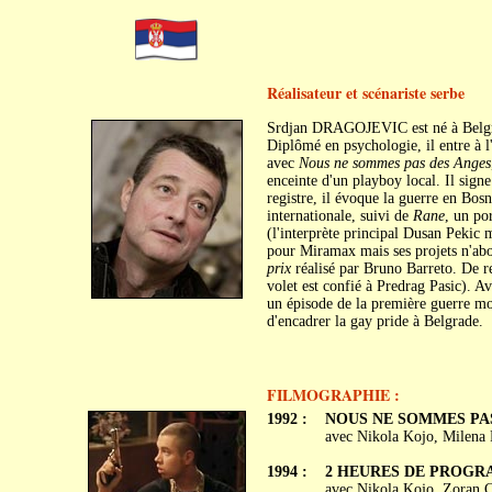
Réalisateur et scénariste serbe
Srdjan DRAGOJEVIC est né à Belgra
Diplômé en psychologie, il entre à l
avec
Nous ne sommes pas des Anges
enceinte d'un playboy local. Il sign
registre, il évoque la guerre en Bos
internationale, suivi de
Rane
, un po
(l'interprète principal Dusan Pekic m
pour Miramax mais ses projets n'abou
prix
réalisé par Bruno Barreto. De re
volet est confié à Predrag Pasic). A
un épisode de la première guerre m
d'encadrer la gay pride à Belgrade.
FILMOGRAPHIE :
1992 :
NOUS NE SOMMES PAS D
avec Nikola Kojo, Milena 
1994 :
2 HEURES DE PROGRAMM
avec Nikola Kojo, Zoran C