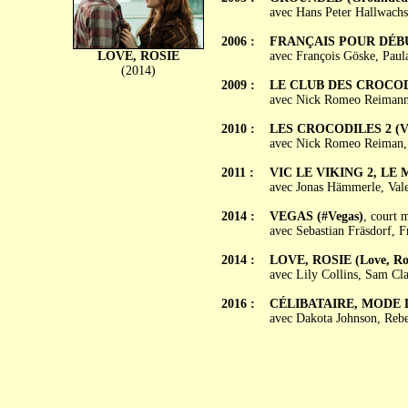
avec Hans Peter Hallwachs,
2006 :
FRANÇAIS POUR DÉBUTA
LOVE, ROSIE
avec François Göske, Paul
(2014)
2009 :
LE CLUB DES CROCODIL
avec Nick Romeo Reimann,
2010 :
LES CROCODILES 2 (Vor
avec Nick Romeo Reiman, L
2011 :
VIC LE VIKING 2, LE 
avec Jonas Hämmerle, Val
2014 :
VEGAS (#Vegas)
, court 
avec Sebastian Fräsdorf, 
2014 :
LOVE, ROSIE (Love, Ros
avec Lily Collins, Sam Cl
2016 :
CÉLIBATAIRE, MODE D'
avec Dakota Johnson, Rebe