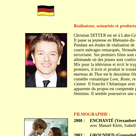
Réalisateur, scénariste et produc
Christian DITTER est né à Lahn-Gie
Il passe sa jeunesse en Rhénanie-du
Pendant ses études de réalisation de 
courts métrages remarqués,
Verzaube
terrorisme. Ses premiers films sont 
allemande où des jeunes sont confront
Mix
pour la télévision et écrit le tr
premiers, il écrit et produit le trois
marteau de Thor
est le deuxième film
comédie romantique
Love, Rosie
, r
s'aimer. Il franchit l'Atlantique ave
apparente du propos est compensée p
féminins. Il semble poursuivre une c
FILMOGRAPHIE :
2000 :
ENCHANTÉ (Verzaubert
avec Manuel Klein, Isabel
2003 :
GROUNDED (Grounded