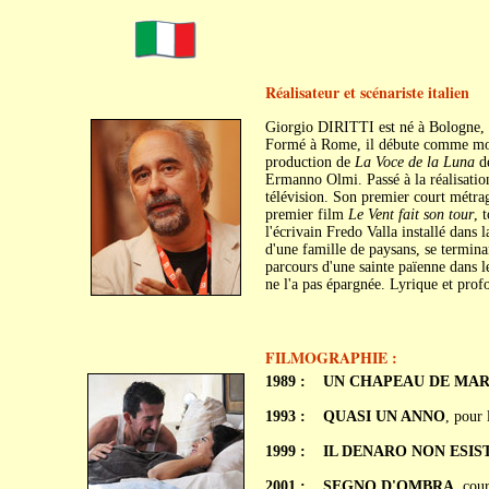
Réalisateur et scénariste italien
Giorgio DIRITTI est né à Bologne,
Formé à Rome, il débute comme monte
production de
La Voce de la Luna
de
Ermanno Olmi. Passé à la réalisation
télévision. Son premier court métr
premier film
Le Vent fait son tour
, 
l'écrivain Fredo Valla installé dans 
d'une famille de paysans, se termin
parcours d'une sainte païenne dans le
ne l'a pas épargnée. Lyrique et pro
FILMOGRAPHIE :
1989 :
UN CHAPEAU DE MARIN 
1993 :
QUASI UN ANNO
, pour
1999 :
IL DENARO NON ESIS
2001 :
SEGNO D'OMBRA
, cou