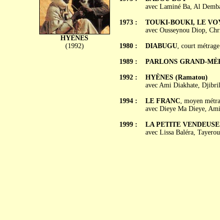
avec Laminé Ba, Al Demba
1973 :
TOUKI-BOUKI, LE VOY
avec Ousseynou Diop, Chr
HYÈNES
(1992)
1980 :
DIABUGU
, court métrage
1989 :
PARLONS GRAND-MÈ
1992 :
HYÈNES (Ramatou)
avec Ami Diakhate, Djibr
1994 :
LE FRANC
, moyen métr
avec Dieye Ma Dieye, Ami
1999 :
LA PETITE VENDEUSE
avec Lissa Baléra, Tayer