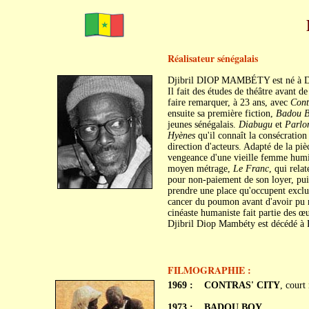
Réalisateur sénégalais
Djibril DIOP MAMBÉTY est né à Dak
Il fait des études de théâtre avant d
faire remarquer, à 23 ans, avec
Cont
ensuite sa première fiction,
Badou 
jeunes sénégalais.
Diabugu
et
Parlo
Hyènes
qu'il connaît la consécration 
direction d'acteurs. Adapté de la pi
vengeance d'une vieille femme humilié
moyen métrage,
Le Franc
, qui rela
pour non-paiement de son loyer, pu
prendre une place qu'occupent exclu
cancer du poumon avant d'avoir pu réa
cinéaste humaniste fait partie des 
Djibril Diop Mambéty est décédé à Pa
FILMOGRAPHIE :
1969 :
CONTRAS' CITY
, court
1973 :
BADOU BOY