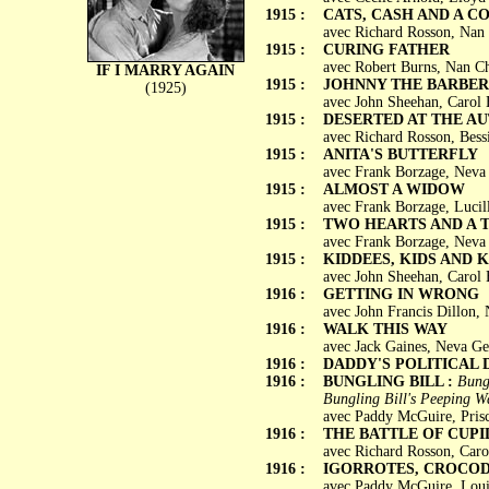
1915 :
CATS, CASH AND A 
avec Richard Rosson, Nan 
1915 :
CURING FATHER
avec Robert Burns, Nan Ch
IF I MARRY AGAIN
1915 :
JOHNNY THE BARBER
(1925)
avec John Sheehan, Carol
1915 :
DESERTED AT THE A
avec Richard Rosson, Bess
1915 :
ANITA'S BUTTERFLY
avec Frank Borzage, Neva 
1915 :
ALMOST A WIDOW
avec Frank Borzage, Lucil
1915 :
TWO HEARTS AND A 
avec Frank Borzage, Neva 
1915 :
KIDDEES, KIDS AND 
avec John Sheehan, Carol H
1916 :
GETTING IN WRONG
avec John Francis Dillon, 
1916 :
WALK THIS WAY
avec Jack Gaines, Neva Ge
1916 :
DADDY'S POLITICAL
1916 :
BUNGLING BILL :
Bungl
Bungling Bill's Peeping Wa
avec Paddy McGuire, Prisc
1916 :
THE BATTLE OF CUP
avec Richard Rosson, Caro
1916 :
IGORROTES, CROCOD
avec Paddy McGuire, Loui