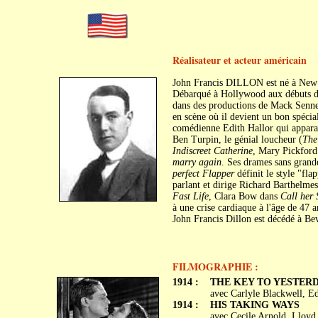
Réalisateur et acteur américain
John Francis DILLON est né à New Y
Débarqué à Hollywood aux débuts de
dans des productions de Mack Sennett
en scène où il devient un bon spécial
comédienne Edith Hallor qui apparaît
Ben Turpin, le génial loucheur (
The
Indiscreet Catherine
, Mary Pickfor
marry again
. Ses drames sans grand
perfect Flapper
définit le style "fla
parlant et dirige Richard Barthelme
Fast Life
, Clara Bow dans
Call her
à une crise cardiaque à l'âge de 47 a
John Francis Dillon est décédé à Bev
FILMOGRAPHIE :
1914 :
THE KEY TO YESTER
avec Carlyle Blackwell, E
1914 :
HIS TAKING WAYS
avec Cecile Arnold, Lloyd 