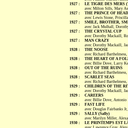
1927 :
LE TIGRE DES MERS (Th
avec Milton Sills, Mary As
1927 :
THE PRINCE OF HEA
avec Lewis Stone, Priscill
1927 :
SMILE, BROTHER, SM
avec Jack Mulhall, Dorothy
1927 :
THE CRYSTAL CUP
avec Dorothy Mackaill, Ro
1927 :
MAN CRAZY
avec Dorothy Mackaill, Ja
1928 :
THE NOOSE
avec Richard Barthelmess
1928 :
THE HEART OF A FOL
avec Billie Dove, Larry K
1928 :
OUT OF THE RUINS
avec Richard Barthelmess,
1928 :
SCARLET SEAS
avec Richard Barthelmess,
1929 :
CHILDREN OF THE RI
avec Dorothy Mackaill, Ja
1929 :
CAREERS
avec Billie Dove, Antoni
1929 :
FAST LIFE
avec Douglas Fairbanks Jr
1929 :
SALLY (Sally)
avec Marilyn Miller, Alex
1930 :
LE PRINTEMPS EST LÀ (
avec Lawrence Gray, Alexa