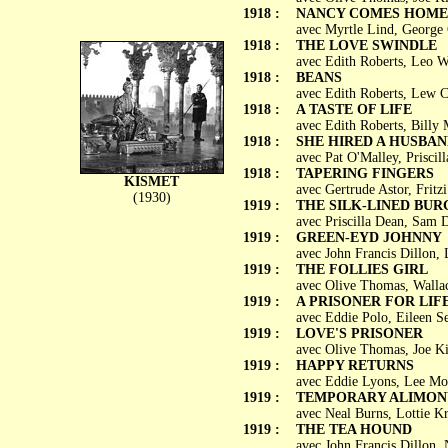
1918 :
NANCY COMES HOME
avec Myrtle Lind, George 
1918 :
THE LOVE SWINDLE
avec Edith Roberts, Leo W
1918 :
BEANS
avec Edith Roberts, Lew C
1918 :
A TASTE OF LIFE
avec Edith Roberts, Bill
1918 :
SHE HIRED A HUSBA
avec Pat O'Malley, Prisci
1918 :
TAPERING FINGERS
KISMET
avec Gertrude Astor, Frit
(1930)
1919 :
THE SILK-LINED BU
avec Priscilla Dean, Sam 
1919 :
GREEN-EYD JOHNNY
avec John Francis Dillon, 
1919 :
THE FOLLIES GIRL
avec Olive Thomas, Walla
1919 :
A PRISONER FOR LIF
avec Eddie Polo, Eileen 
1919 :
LOVE'S PRISONER
avec Olive Thomas, Joe K
1919 :
HAPPY RETURNS
avec Eddie Lyons, Lee Mo
1919 :
TEMPORARY ALIMON
avec Neal Burns, Lottie K
1919 :
THE TEA HOUND
avec John Francis Dillon, 