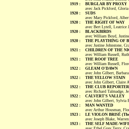
1919 :
BURGLAR BY PROXY
avec Jack Pickford, Glori
1920 :
SUDS
avec Mary Pickford, Alber
1920 :
THE RIGHT OF WAY
avec Bert Lytell, Leatrice
1920 :
BLACKBIRDS
avec William Boyd, Justine
1920 :
THE PLAYTHING OF 
avec Justine Johnstone, C
1921 :
CHILDREN OF THE N
avec William Russell, Rut
1921 :
THE ROOF TREE
avec William Russell, Flo
1922 :
GLEAM O'DAWN
avec John Gilbert, Barbar
1922 :
THE YELLOW STAIN
avec John Gilbert, Claire 
1922 :
THE CLUB REPORTER
avec Richard Talmadge, Je
1922 :
CALVERT'S VALLEY
avec John Gilbert, Sylvia
1922 :
MAN WANTED
avec Arthur Housman, Flor
1923 :
LE VIOLON BRISÉ (The 
avec Joseph Blake, Warre
1923 :
THE SELF MADE-WIF
avec Ethel Grey Terry, C