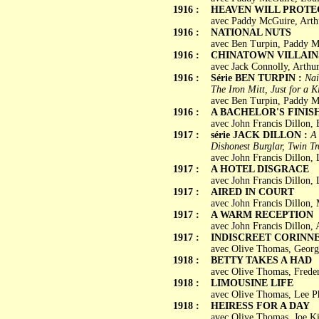
1916 :
HEAVEN WILL PROTE
avec Paddy McGuire, Arth
1916 :
NATIONAL NUTS
avec Ben Turpin, Paddy M
1916 :
CHINATOWN VILLAIN
avec Jack Connolly, Arth
1916 :
Série BEN TURPIN :
Nai
The Iron Mitt, Just for a 
avec Ben Turpin, Paddy M
1916 :
A BACHELOR'S FINIS
avec John Francis Dillon, 
1917 :
série JACK DILLON :
A 
Dishonest Burglar, Twin T
avec John Francis Dillon, 
1917 :
A HOTEL DISGRACE
avec John Francis Dillon,
1917 :
AIRED IN COURT
avec John Francis Dillon,
1917 :
A WARM RECEPTION
avec John Francis Dillon,
1917 :
INDISCREET CORINN
avec Olive Thomas, George
1918 :
BETTY TAKES A HAD
avec Olive Thomas, Freder
1918 :
LIMOUSINE LIFE
avec Olive Thomas, Lee Ph
1918 :
HEIRESS FOR A DAY
avec Olive Thomas, Joe Ki