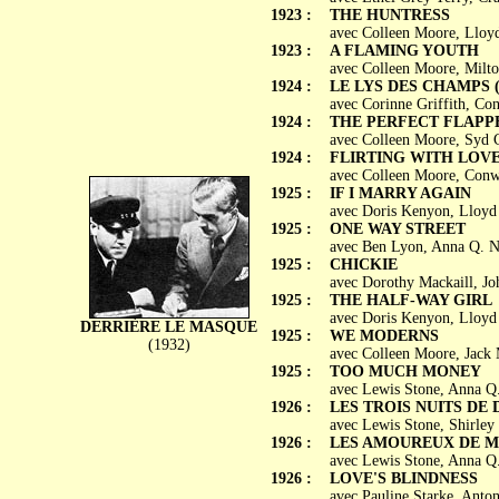
1923 :
THE HUNTRESS
avec Colleen Moore, Lloy
1923 :
A FLAMING YOUTH
avec Colleen Moore, Milton
1924 :
LE LYS DES CHAMPS (Lil
avec Corinne Griffith, Co
1924 :
THE PERFECT FLAPP
avec Colleen Moore, Syd C
1924 :
FLIRTING WITH LOV
avec Colleen Moore, Conw
1925 :
IF I MARRY AGAIN
avec Doris Kenyon, Lloyd
1925 :
ONE WAY STREET
avec Ben Lyon, Anna Q. N
1925 :
CHICKIE
avec Dorothy Mackaill, J
1925 :
THE HALF-WAY GIRL
avec Doris Kenyon, Lloyd
DERRIÈRE LE MASQUE
1925 :
WE MODERNS
(1932)
avec Colleen Moore, Jack M
1925 :
TOO MUCH MONEY
avec Lewis Stone, Anna Q.
1926 :
LES TROIS NUITS DE DO
avec Lewis Stone, Shirle
1926 :
LES AMOUREUX DE MIN
avec Lewis Stone, Anna Q.
1926 :
LOVE'S BLINDNESS
avec Pauline Starke, Ant