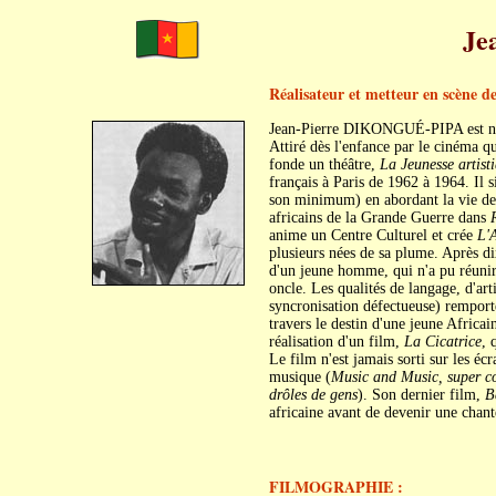
Je
Réalisateur et metteur en scène d
Jean-Pierre DIKONGUÉ-PIPA est né
Attiré dès l'enfance par le cinéma qu
fonde un théâtre,
La Jeunesse artist
français à Paris de 1962 à 1964. Il 
son minimum) en abordant la vie de
africains de la Grande Guerre dans
anime un Centre Culturel et crée
L'A
plusieurs nées de sa plume. Après di
d'un jeune homme, qui n'a pu réunir 
oncle. Les qualités de langage, d'art
syncronisation défectueuse) remport
travers le destin d'une jeune Africai
réalisation d'un film,
La Cicatrice
, 
Le film n'est jamais sorti sur les éc
musique (
Music and Music, super c
drôles de gens
). Son dernier film,
B
africaine avant de devenir une chant
FILMOGRAPHIE :