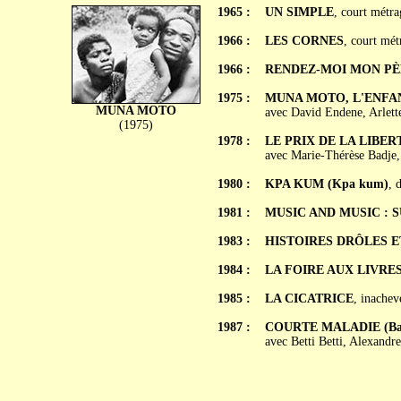
1965 :
UN SIMPLE
, court métra
1966 :
LES CORNES
, court mét
1966 :
RENDEZ-MOI MON PÈ
1975 :
MUNA MOTO, L'ENFAN
MUNA MOTO
avec David Endene, Arlett
(1975)
1978 :
LE PRIX DE LA LIBER
avec Marie-Thérèse Badje
1980 :
KPA KUM (Kpa kum)
, 
1981 :
MUSIC AND MUSIC : 
1983 :
HISTOIRES DRÔLES E
1984 :
LA FOIRE AUX LIVRE
1985 :
LA CICATRICE
, inachev
1987 :
COURTE MALADIE (Ba
avec Betti Betti, Alexandr