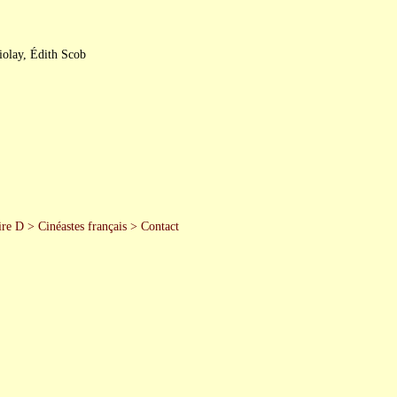
iolay, Édith Scob
re D
>
Cinéastes français
>
Contact