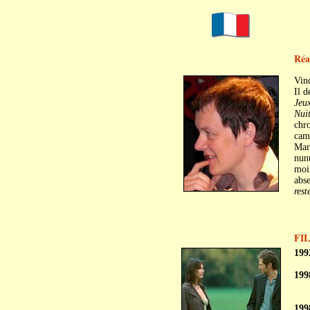
Réa
Vin
Il d
Jeu
Nui
chro
camp
Mar
nunu
moin
abse
rest
FI
199
199
199