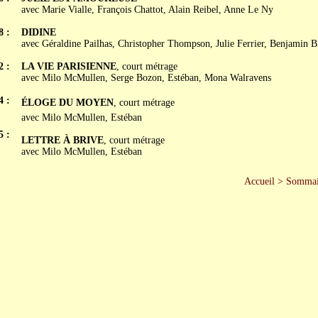
avec Marie Vialle, François Chattot, Alain Reibel, Anne Le Ny
8 :
DIDINE
avec Géraldine Pailhas, Christopher Thompson, Julie Ferrier, Benjamin B
2 :
LA VIE PARISIENNE
, court métrage
avec Milo McMullen, Serge Bozon, Estéban, Mona Walravens
4 :
ÉLOGE DU MOYEN
, court métrage
avec Milo McMullen, Estéban
5 :
LETTRE À BRIVE
, court métrage
avec Milo McMullen, Estéban
Accueil
>
Sommai