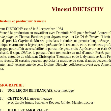
Vincent DIETSCHY
lisateur et producteur français
cent DIETSCHY est né le 21 septembre 1964.
ébute à la production en travaillant avec Dominik Moll pour
Intimité
, Laurent C
x de plage
, et Thomas Bardinet pour
Soyons amis !
et
Le Cri de Tarzan
. Il écri
t
, d'après
Un Caprice
de Musset, puis dans la foulée son premier long métrage,
nique charmante et légère prend prétexte de la rencontre entre comédiens profe
agne pour offrir avec subtilité le portrait de gens vrais. Après avoir co-écrit
Q
chand, il signe
Didine
, le portrait d'une trentenaire en mal d'amour. Portée par
che, entourée du séduisant Christopher Thompson et de la dynamique Julie Ferr
s réussie. Si certains peuvent apprécier la musique du cour, d'autres peuvent êt
nte, tantôt exaspérante de cette Didine. Dietschy collabore souvent avec Anne L
ent
.
LMOGRAPHIE :
2 :
UNE LEÇON DE FRANÇAIS
, court métrage
8 :
CETTE NUIT
, moyen métrage
avec Carole Isman, Fabienne Roques, Olivier Mutelet Lacour
8 :
JULIE EST AMOUREUSE